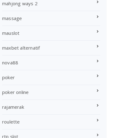
mahjong ways 2
massage
mauslot
maxbet alternatif
nova88
poker
poker online
rajamerak
roulette
rtp slot