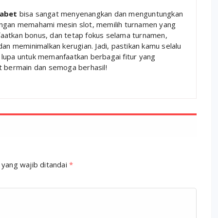
iabet
bisa sangat menyenangkan dan menguntungkan
engan memahami mesin slot, memilih turnamen yang
aatkan bonus, dan tetap fokus selama turnamen,
 meminimalkan kerugian. Jadi, pastikan kamu selalu
 lupa untuk memanfaatkan berbagai fitur yang
t bermain dan semoga berhasil!
 yang wajib ditandai
*