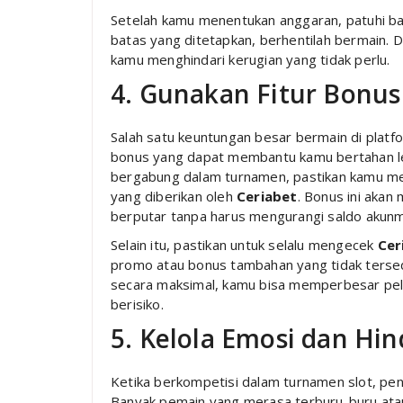
Setelah kamu menentukan anggaran, patuhi ba
batas yang ditetapkan, berhentilah bermain.
kamu menghindari kerugian yang tidak perlu.
4. Gunakan Fitur Bonus
Salah satu keuntungan besar bermain di platf
bonus yang dapat membantu kamu bertahan l
bergabung dalam turnamen, pastikan kamu me
yang diberikan oleh
Ceriabet
. Bonus ini aka
berputar tanpa harus mengurangi saldo akunm
Selain itu, pastikan untuk selalu mengecek
Cer
promo atau bonus tambahan yang tidak terse
secara maksimal, kamu bisa memperbesar pel
berisiko.
5. Kelola Emosi dan Hin
Ketika berkompetisi dalam turnamen slot, pe
Banyak pemain yang merasa terburu-buru atau p