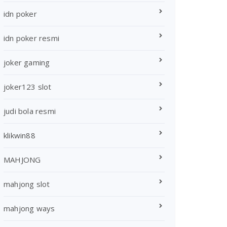
idn poker
idn poker resmi
joker gaming
joker123 slot
judi bola resmi
klikwin88
MAHJONG
mahjong slot
mahjong ways