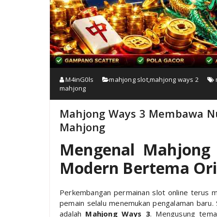
M4inG0ls
mahjong slot
,
mahjong ways 2
mahjong
Mahjong Ways 3 Membawa Nua
Mahjong
Mengenal Mahjong
Modern Bertema Ori
Perkembangan permainan slot online terus 
pemain selalu menemukan pengalaman baru. S
adalah
Mahjong Ways 3
. Mengusung tema