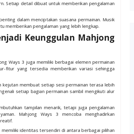
. Setiap detail dibuat untuk memberikan pengalaman
n penting dalam menciptakan suasana permainan. Musik
tu memberikan pengalaman yang lebih lengkap.
enjadi Keunggulan Mahjong
jong Ways 3 juga memiliki berbagai elemen permainan
ur-fitur yang tersedia memberikan variasi sehingga
 kejutan membuat setiap sesi permainan terasa lebih
enali setiap bagian permainan sambil mengikuti alur
mbutuhkan tampilan menarik, tetapi juga pengalaman
yaman. Mahjong Ways 3 mencoba menghadirkan
eatif.
emiliki identitas tersendiri di antara berbagai pilihan