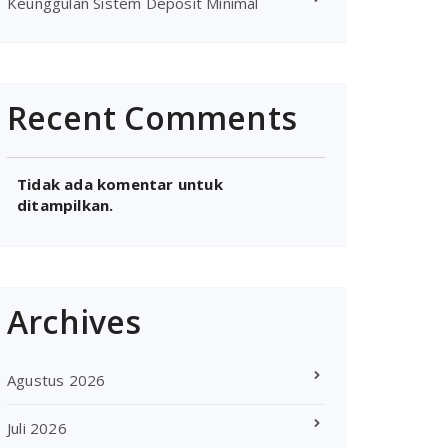
Keunggulan Sistem Deposit Minimal
Recent Comments
Tidak ada komentar untuk
ditampilkan.
Archives
Agustus 2026
Juli 2026