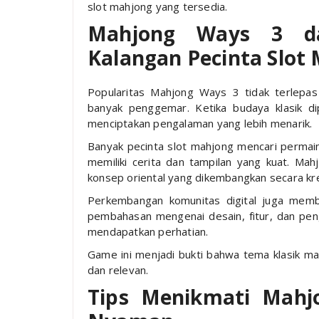
slot mahjong yang tersedia.
Mahjong Ways 3 d
Kalangan Pecinta Slot
Popularitas Mahjong Ways 3 tidak terlepas
banyak penggemar. Ketika budaya klasik d
menciptakan pengalaman yang lebih menarik.
Banyak pecinta slot mahjong mencari permain
memiliki cerita dan tampilan yang kuat. Ma
konsep oriental yang dikembangkan secara kre
Perkembangan komunitas digital juga memb
pembahasan mengenai desain, fitur, dan p
mendapatkan perhatian.
Game ini menjadi bukti bahwa tema klasik 
dan relevan.
Tips Menikmati Mahj