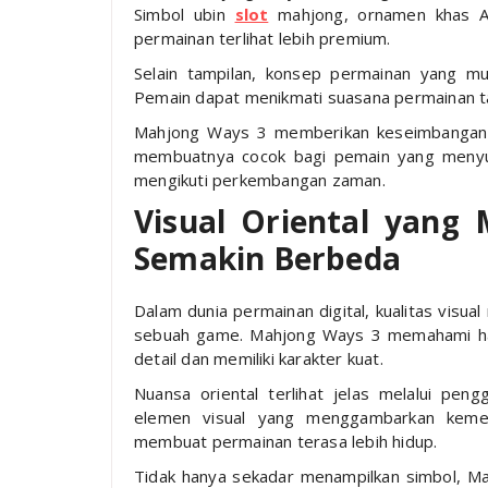
Simbol ubin
slot
mahjong, ornamen khas A
permainan terlihat lebih premium.
Selain tampilan, konsep permainan yang mu
Pemain dapat menikmati suasana permainan ta
Mahjong Ways 3 memberikan keseimbangan a
membuatnya cocok bagi pemain yang menyu
mengikuti perkembangan zaman.
Visual Oriental yan
Semakin Berbeda
Dalam dunia permainan digital, kualitas visua
sebuah game. Mahjong Ways 3 memahami ha
detail dan memiliki karakter kuat.
Nuansa oriental terlihat jelas melalui peng
elemen visual yang menggambarkan keme
membuat permainan terasa lebih hidup.
Tidak hanya sekadar menampilkan simbol,