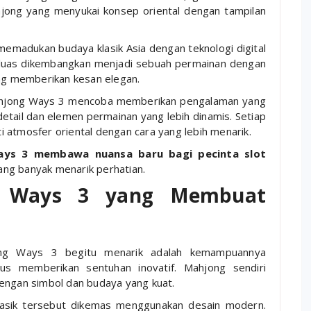
jong yang menyukai konsep oriental dengan tampilan
madukan budaya klasik Asia dengan teknologi digital
 luas dikembangkan menjadi sebuah permainan dengan
ang memberikan kesan elegan.
ahjong Ways 3 mencoba memberikan pengalaman yang
 detail dan elemen permainan yang lebih dinamis. Setiap
 atmosfer oriental dengan cara yang lebih menarik.
ys 3 membawa nuansa baru bagi pecinta slot
ang banyak menarik perhatian.
g Ways 3 yang Membuat
ng Ways 3 begitu menarik adalah kemampuannya
us memberikan sentuhan inovatif. Mahjong sendiri
dengan simbol dan budaya yang kuat.
asik tersebut dikemas menggunakan desain modern.