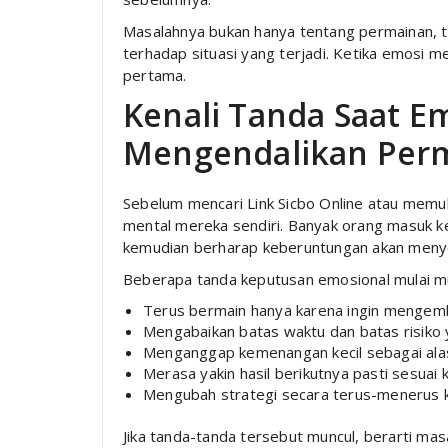
Masalahnya bukan hanya tentang permainan, 
terhadap situasi yang terjadi. Ketika emosi me
pertama.
Kenali Tanda Saat E
Mengendalikan Per
Sebelum mencari Link Sicbo Online atau memu
mental mereka sendiri. Banyak orang masuk ke
kemudian berharap keberuntungan akan meny
Beberapa tanda keputusan emosional mulai mun
Terus bermain hanya karena ingin mengemb
Mengabaikan batas waktu dan batas risiko 
Menganggap kemenangan kecil sebagai alas
Merasa yakin hasil berikutnya pasti sesuai k
Mengubah strategi secara terus-menerus k
Jika tanda-tanda tersebut muncul, berarti ma