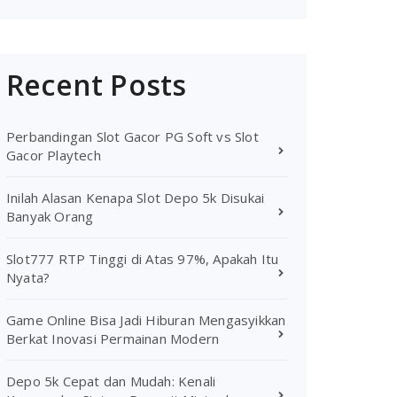
Recent Posts
Perbandingan Slot Gacor PG Soft vs Slot
Gacor Playtech
Inilah Alasan Kenapa Slot Depo 5k Disukai
Banyak Orang
Slot777 RTP Tinggi di Atas 97%, Apakah Itu
Nyata?
Game Online Bisa Jadi Hiburan Mengasyikkan
Berkat Inovasi Permainan Modern
Depo 5k Cepat dan Mudah: Kenali