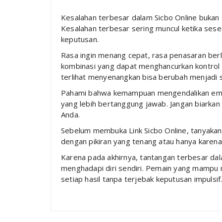
Kesalahan terbesar dalam Sicbo Online bukan s
Kesalahan terbesar sering muncul ketika ses
keputusan.
Rasa ingin menang cepat, rasa penasaran ber
kombinasi yang dapat menghancurkan kontrol 
terlihat menyenangkan bisa berubah menjadi s
Pahami bahwa kemampuan mengendalikan emos
yang lebih bertanggung jawab. Jangan biarkan
Anda.
Sebelum membuka Link Sicbo Online, tanyakan k
dengan pikiran yang tenang atau hanya karen
Karena pada akhirnya, tantangan terbesar dal
menghadapi diri sendiri. Pemain yang mampu 
setiap hasil tanpa terjebak keputusan impulsif