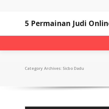
Skip
to
content
5 Permainan Judi Onli
Category Archives: Sicbo Dadu