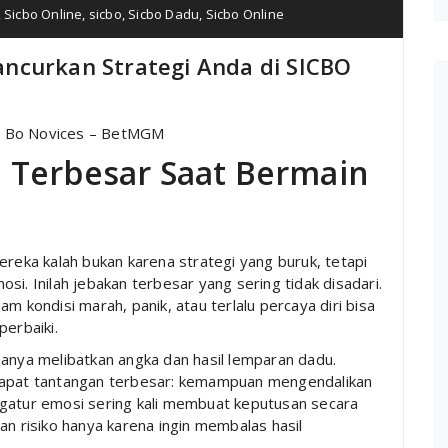
k Sicbo Online
,
sicbo
,
Sicbo Dadu
,
Sicbo Online
ncurkan Strategi Anda di SICBO
 Terbesar Saat Bermain
eka kalah bukan karena strategi yang buruk, tetapi
si. Inilah jebakan terbesar yang sering tidak disadari.
m kondisi marah, panik, atau terlalu percaya diri bisa
perbaiki.
hanya melibatkan angka dan hasil lemparan dadu.
rdapat tantangan terbesar: kemampuan mengendalikan
ngatur emosi sering kali membuat keputusan secara
an risiko hanya karena ingin membalas hasil