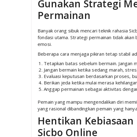
Gunakan Strategi Me
Permainan
Banyak orang sibuk mencari teknik rahasia Sic
fondasi utama. Strategi permainan tidak akan 
emosi.
Beberapa cara menjaga pikiran tetap stabil ad
Tetapkan batas sebelum bermain. Jangan m
Jangan bermain ketika sedang marah, stres
Evaluasi keputusan berdasarkan proses, buk
Berikan jeda ketika mulai merasa kehilangan
Anggap permainan sebagai aktivitas dengan 
Pemain yang mampu mengendalikan diri memil
yang rasional dibandingkan pemain yang hanya
Hentikan Kebiasaan
Sicbo Online