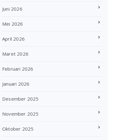
Juni 2026
Mei 2026
April 2026
Maret 2026
Februari 2026
Januari 2026
Desember 2025
November 2025
Oktober 2025