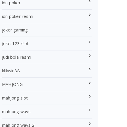
idn poker
idn poker resmi
joker gaming
joker123 slot
judi bola resmi
klikwin88
MAHJONG
mahjong slot
mahjong ways
mahjong ways 2