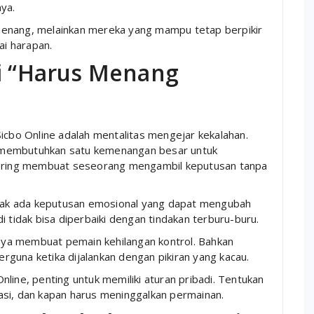
ya.
menang, melainkan mereka yang mampu tetap berpikir
ai harapan.
si “Harus Menang
icbo Online adalah mentalitas mengejar kekalahan.
 membutuhkan satu kemenangan besar untuk
 sering membuat seseorang mengambil keputusan tanpa
Tidak ada keputusan emosional yang dapat mengubah
i tidak bisa diperbaiki dengan tindakan terburu-buru.
ya membuat pemain kehilangan kontrol. Bahkan
berguna ketika dijalankan dengan pikiran yang kacau.
line, penting untuk memiliki aturan pribadi. Tentukan
asi, dan kapan harus meninggalkan permainan.