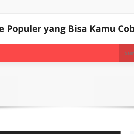
ne Populer yang Bisa Kamu Co
Search
for: