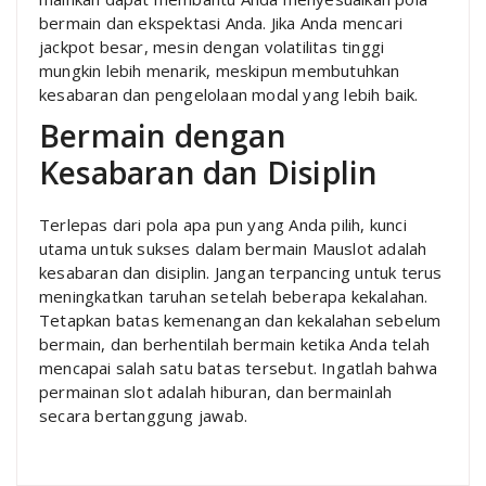
bermain dan ekspektasi Anda. Jika Anda mencari
jackpot besar, mesin dengan volatilitas tinggi
mungkin lebih menarik, meskipun membutuhkan
kesabaran dan pengelolaan modal yang lebih baik.
Bermain dengan
Kesabaran dan Disiplin
Terlepas dari pola apa pun yang Anda pilih, kunci
utama untuk sukses dalam bermain Mauslot adalah
kesabaran dan disiplin. Jangan terpancing untuk terus
meningkatkan taruhan setelah beberapa kekalahan.
Tetapkan batas kemenangan dan kekalahan sebelum
bermain, dan berhentilah bermain ketika Anda telah
mencapai salah satu batas tersebut. Ingatlah bahwa
permainan slot adalah hiburan, dan bermainlah
secara bertanggung jawab.