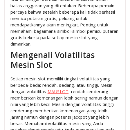
batas anggaran yang ditentukan. Beberapa pemain
percaya bahwa setelah beberapa kali tidak berhasil
memicu putaran gratis, peluang untuk
mendapatkannya akan meningkat. Penting untuk
memahami bagaimana simbol-simbol pemicu putaran
gratis bekerja pada setiap mesin slot yang
dimainkan.
Mengenali Volatilitas
Mesin Slot
Setiap mesin slot memiliki tingkat volatilitas yang
berbeda-beda: rendah, sedang, atau tinggi. Mesin
dengan volatilitas
MAUSLOT
rendah cenderung
memberikan kemenangan lebih sering namun dengan
nilai yang lebih kecil. Mesin dengan volatilitas tinggi
cenderung memberikan kemenangan yang lebih
jarang namun dengan potensi jackpot yang lebih
besar. Memahami volatilitas mesin yang Anda
mainkan dapat membantu Anda menyesuaikan pola