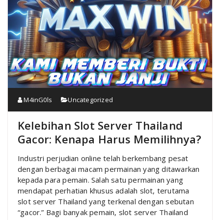
M4inG0ls
Uncategorized
Kelebihan Slot Server Thailand
Gacor: Kenapa Harus Memilihnya?
Industri perjudian online telah berkembang pesat
dengan berbagai macam permainan yang ditawarkan
kepada para pemain. Salah satu permainan yang
mendapat perhatian khusus adalah slot, terutama
slot server Thailand yang terkenal dengan sebutan
“gacor.” Bagi banyak pemain, slot server Thailand