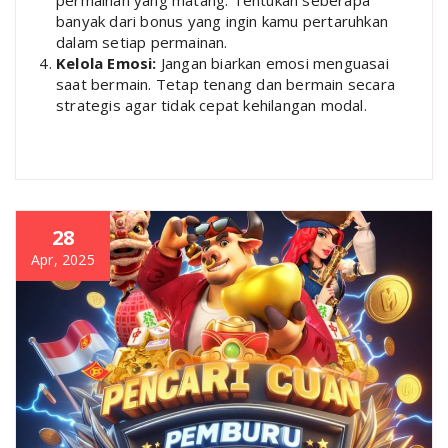
banyak dari bonus yang ingin kamu pertaruhkan
dalam setiap permainan.
Kelola Emosi:
Jangan biarkan emosi menguasai
saat bermain. Tetap tenang dan bermain secara
strategis agar tidak cepat kehilangan modal.
28
Apr, 2025