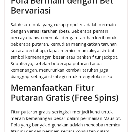
Pola Bermain dengan Bet
Bervariasi
Salah satu pola yang cukup populer adalah bermain
dengan variasi taruhan (bet). Beberapa pemain
percaya bahwa memulai dengan taruhan kecil untuk
beberapa putaran, kemudian meningkatkan taruhan
secara bertahap, dapat memicu munculnya simbol-
simbol kemenangan besar atau bahkan fitur jackpot.
Sebaliknya, setelah beberapa putaran tanpa
kemenangan, menurunkan kembali taruhan juga
dianggap sebagai strategi untuk mengelola risiko.
Memanfaatkan Fitur
Putaran Gratis (Free Spins)
Fitur putaran gratis seringkali menjadi kunci untuk
meraih kemenangan besar dalam permainan Mauslot.
Pola yang banyak digunakan adalah mencoba memicu
fitur ini dengan bermain secara konsisten dalam