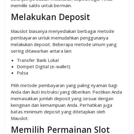
memiliki saldo untuk bermain.
Melakukan Deposit
Mauslot biasanya menyediakan berbagai metode
pembayaran untuk memudahkan penggunanya
melakukan deposit. Beberapa metode umum yang
sering ditawarkan antara lain:
Transfer Bank Lokal
Dompet Digital (e-wallet)
Pulsa
Pilih metode pembayaran yang paling nyaman bagi
Anda dan ikuti instruksi yang diberikan. Pastikan Anda
memasukkan jumlah deposit yang sesuai dengan
keinginan dan kemampuan Anda. Perhatikan juga
batas minimum deposit yang ditetapkan oleh
Mauslot.
Memilih Permainan Slot