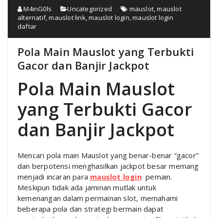
M4inG0ls
Uncategorized
mauslot
,
mauslot
alternatif
,
mauslot link
,
mauslot login
,
mauslot login
daftar
Pola Main Mauslot yang Terbukti
Gacor dan Banjir Jackpot
Pola Main Mauslot
yang Terbukti Gacor
dan Banjir Jackpot
Mencari pola main Mauslot yang benar-benar “gacor”
dan berpotensi menghasilkan jackpot besar memang
menjadi incaran para
mauslot login
pemain.
Meskipun tidak ada jaminan mutlak untuk
kemenangan dalam permainan slot, memahami
beberapa pola dan strategi bermain dapat