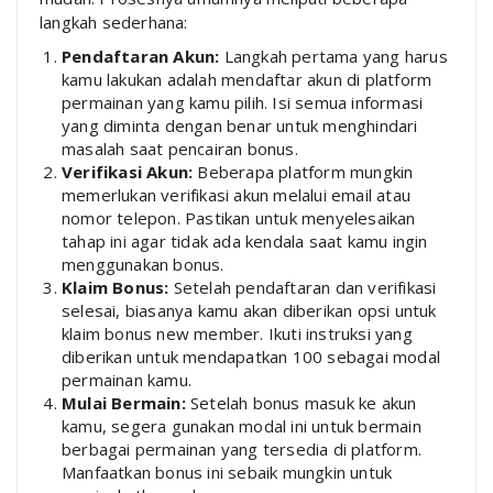
langkah sederhana:
Pendaftaran Akun:
Langkah pertama yang harus
kamu lakukan adalah mendaftar akun di platform
permainan yang kamu pilih. Isi semua informasi
yang diminta dengan benar untuk menghindari
masalah saat pencairan bonus.
Verifikasi Akun:
Beberapa platform mungkin
memerlukan verifikasi akun melalui email atau
nomor telepon. Pastikan untuk menyelesaikan
tahap ini agar tidak ada kendala saat kamu ingin
menggunakan bonus.
Klaim Bonus:
Setelah pendaftaran dan verifikasi
selesai, biasanya kamu akan diberikan opsi untuk
klaim bonus new member. Ikuti instruksi yang
diberikan untuk mendapatkan 100 sebagai modal
permainan kamu.
Mulai Bermain:
Setelah bonus masuk ke akun
kamu, segera gunakan modal ini untuk bermain
berbagai permainan yang tersedia di platform.
Manfaatkan bonus ini sebaik mungkin untuk