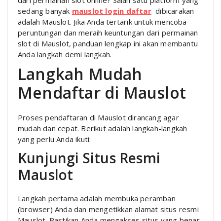
sedang banyak
mauslot login daftar
dibicarakan
adalah Mauslot. Jika Anda tertarik untuk mencoba
peruntungan dan meraih keuntungan dari permainan
slot di Mauslot, panduan lengkap ini akan membantu
Anda langkah demi langkah.
Langkah Mudah
Mendaftar di Mauslot
Proses pendaftaran di Mauslot dirancang agar
mudah dan cepat. Berikut adalah langkah-langkah
yang perlu Anda ikuti:
Kunjungi Situs Resmi
Mauslot
Langkah pertama adalah membuka peramban
(browser) Anda dan mengetikkan alamat situs resmi
Mauslot. Pastikan Anda mengakses situs yang benar