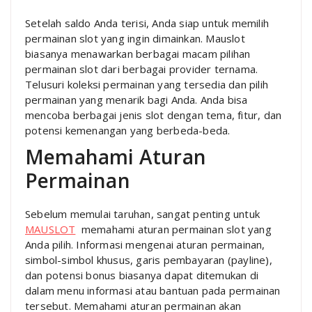
Setelah saldo Anda terisi, Anda siap untuk memilih
permainan slot yang ingin dimainkan. Mauslot
biasanya menawarkan berbagai macam pilihan
permainan slot dari berbagai provider ternama.
Telusuri koleksi permainan yang tersedia dan pilih
permainan yang menarik bagi Anda. Anda bisa
mencoba berbagai jenis slot dengan tema, fitur, dan
potensi kemenangan yang berbeda-beda.
Memahami Aturan
Permainan
Sebelum memulai taruhan, sangat penting untuk
MAUSLOT
memahami aturan permainan slot yang
Anda pilih. Informasi mengenai aturan permainan,
simbol-simbol khusus, garis pembayaran (payline),
dan potensi bonus biasanya dapat ditemukan di
dalam menu informasi atau bantuan pada permainan
tersebut. Memahami aturan permainan akan