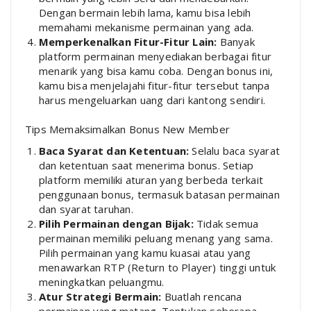
Dengan bermain lebih lama, kamu bisa lebih
memahami mekanisme permainan yang ada.
Memperkenalkan Fitur-Fitur Lain:
Banyak
platform permainan menyediakan berbagai fitur
menarik yang bisa kamu coba. Dengan bonus ini,
kamu bisa menjelajahi fitur-fitur tersebut tanpa
harus mengeluarkan uang dari kantong sendiri.
Tips Memaksimalkan Bonus New Member
Baca Syarat dan Ketentuan:
Selalu baca syarat
dan ketentuan saat menerima bonus. Setiap
platform memiliki aturan yang berbeda terkait
penggunaan bonus, termasuk batasan permainan
dan syarat taruhan.
Pilih Permainan dengan Bijak:
Tidak semua
permainan memiliki peluang menang yang sama.
Pilih permainan yang kamu kuasai atau yang
menawarkan RTP (Return to Player) tinggi untuk
meningkatkan peluangmu.
Atur Strategi Bermain:
Buatlah rencana
permainan yang matang. Tentukan seberapa