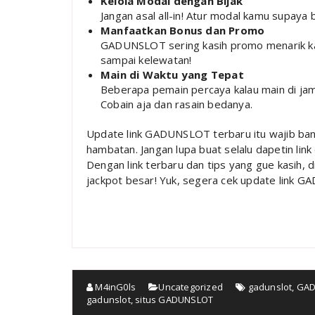
Kelola Modal dengan Bijak
Jangan asal all-in! Atur modal kamu supay
Manfaatkan Bonus dan Promo
GADUNSLOT sering kasih promo menarik kay
sampai kelewatan!
Main di Waktu yang Tepat
Beberapa pemain percaya kalau main di jam
Cobain aja dan rasain bedanya.
Update link GADUNSLOT terbaru itu wajib ban
hambatan. Jangan lupa buat selalu dapetin li
Dengan link terbaru dan tips yang gue kasih, 
jackpot besar! Yuk, segera cek update link 
M4inG0ls
Uncategorized
gadunslot
,
GAD
gadunslot
,
situs GADUNSLOT