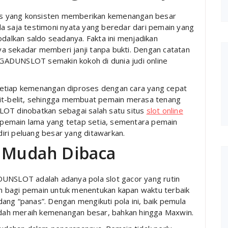
tus yang konsisten memberikan kemenangan besar
a saja testimoni nyata yang beredar dari pemain yang
lkan saldo seadanya. Fakta ini menjadikan
a sekadar memberi janji tanpa bukti. Dengan catatan
GADUNSLOT semakin kokoh di dunia judi online
setiap kemenangan diproses dengan cara yang cepat
lit-belit, sehingga membuat pemain merasa tenang
LOT dinobatkan sebagai salah satu situs
slot online
pemain lama yang tetap setia, sementara pemain
iri peluang besar yang ditawarkan.
g Mudah Dibaca
DUNSLOT adalah adanya pola slot gacor yang rutin
uan bagi pemain untuk menentukan kapan waktu terbaik
ang “panas”. Dengan mengikuti pola ini, baik pemula
dah meraih kemenangan besar, bahkan hingga Maxwin.