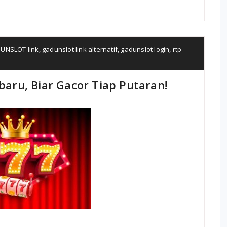
UNSLOT link
,
gadunslot link alternatif
,
gadunslot login
,
rtp
ru, Biar Gacor Tiap Putaran!