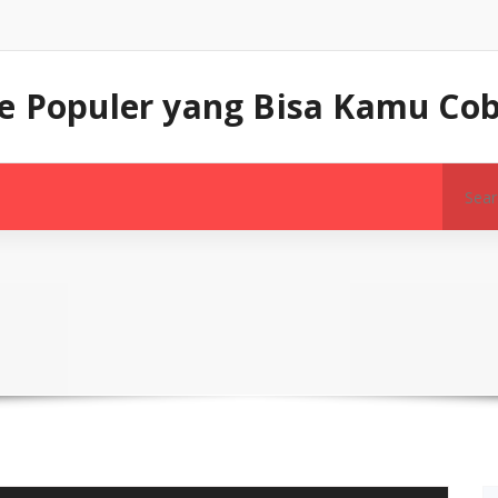
ne Populer yang Bisa Kamu Co
Search
for: