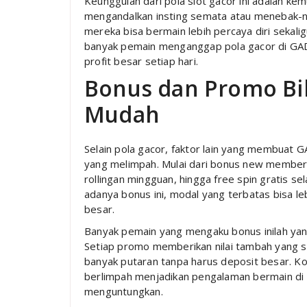
Keunggulan dari pola slot gacor ini adalah k
mengandalkan insting semata atau menebak-neb
mereka bisa bermain lebih percaya diri sekalig
banyak pemain menganggap pola gacor di GA
profit besar setiap hari.
Bonus dan Promo Bi
Mudah
Selain pola gacor, faktor lain yang membua
yang melimpah. Mulai dari bonus new member
rollingan mingguan, hingga free spin gratis 
adanya bonus ini, modal yang terbatas bisa l
besar.
Banyak pemain yang mengaku bonus inilah y
Setiap promo memberikan nilai tambah yang s
banyak putaran tanpa harus deposit besar. Kom
berlimpah menjadikan pengalaman bermain di
menguntungkan.