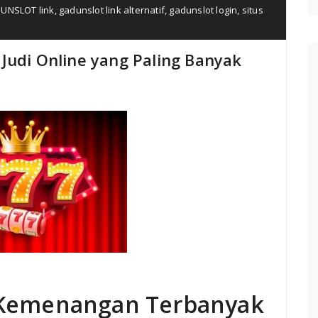
UNSLOT link
,
gadunslot link alternatif
,
gadunslot login
,
situs
Judi Online yang Paling Banyak
 Kemenangan Terbanyak