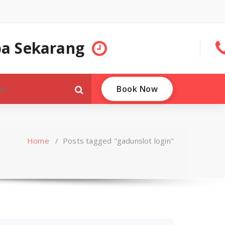
ba Sekarang
Book Now
Home
/
Posts tagged "gadunslot login"