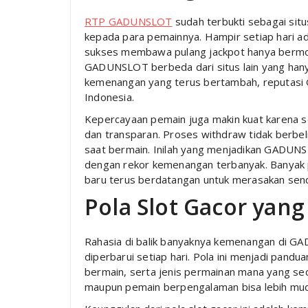
RTP GADUNSLOT
sudah terbukti sebagai si
kepada para pemainnya. Hampir setiap hari ad
sukses membawa pulang jackpot hanya bermoda
GADUNSLOT berbeda dari situs lain yang hany
kemenangan yang terus bertambah, reputasi 
Indonesia.
Kepercayaan pemain juga makin kuat karena 
dan transparan. Proses withdraw tidak berbe
saat bermain. Inilah yang menjadikan GADUNS
dengan rekor kemenangan terbanyak. Banyak 
baru terus berdatangan untuk merasakan send
Pola Slot Gacor yan
Rahasia di balik banyaknya kemenangan di GA
diperbarui setiap hari. Pola ini menjadi pand
bermain, serta jenis permainan mana yang sed
maupun pemain berpengalaman bisa lebih mu