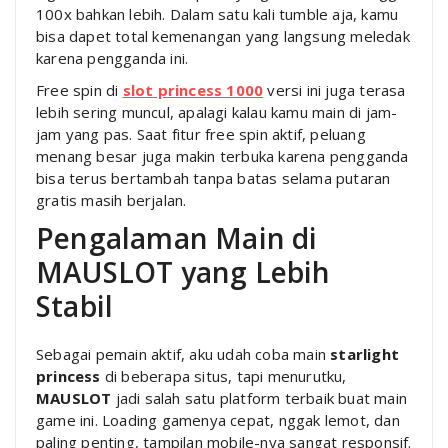
100x bahkan lebih. Dalam satu kali tumble aja, kamu
bisa dapet total kemenangan yang langsung meledak
karena pengganda ini.
Free spin di
slot princess 1000
versi ini juga terasa
lebih sering muncul, apalagi kalau kamu main di jam-
jam yang pas. Saat fitur free spin aktif, peluang
menang besar juga makin terbuka karena pengganda
bisa terus bertambah tanpa batas selama putaran
gratis masih berjalan.
Pengalaman Main di
MAUSLOT yang Lebih
Stabil
Sebagai pemain aktif, aku udah coba main
starlight
princess
di beberapa situs, tapi menurutku,
MAUSLOT
jadi salah satu platform terbaik buat main
game ini. Loading gamenya cepat, nggak lemot, dan
paling penting, tampilan mobile-nya sangat responsif.