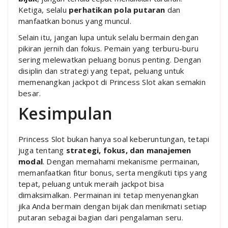
Ketiga, selalu
perhatikan pola putaran
dan
manfaatkan bonus yang muncul.
Selain itu, jangan lupa untuk selalu bermain dengan
pikiran jernih dan fokus. Pemain yang terburu-buru
sering melewatkan peluang bonus penting. Dengan
disiplin dan strategi yang tepat, peluang untuk
memenangkan jackpot di Princess Slot akan semakin
besar.
Kesimpulan
Princess Slot bukan hanya soal keberuntungan, tetapi
juga tentang
strategi, fokus, dan manajemen
modal
. Dengan memahami mekanisme permainan,
memanfaatkan fitur bonus, serta mengikuti tips yang
tepat, peluang untuk meraih jackpot bisa
dimaksimalkan. Permainan ini tetap menyenangkan
jika Anda bermain dengan bijak dan menikmati setiap
putaran sebagai bagian dari pengalaman seru.