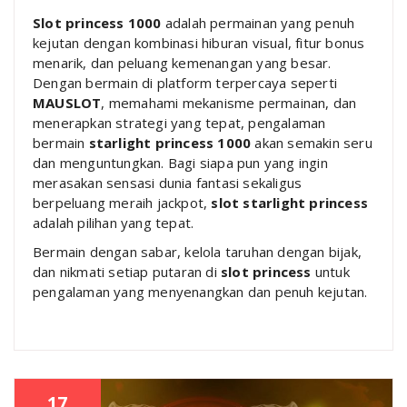
Slot princess 1000
adalah permainan yang penuh
kejutan dengan kombinasi hiburan visual, fitur bonus
menarik, dan peluang kemenangan yang besar.
Dengan bermain di platform terpercaya seperti
MAUSLOT
, memahami mekanisme permainan, dan
menerapkan strategi yang tepat, pengalaman
bermain
starlight princess 1000
akan semakin seru
dan menguntungkan. Bagi siapa pun yang ingin
merasakan sensasi dunia fantasi sekaligus
berpeluang meraih jackpot,
slot starlight princess
adalah pilihan yang tepat.
Bermain dengan sabar, kelola taruhan dengan bijak,
dan nikmati setiap putaran di
slot princess
untuk
pengalaman yang menyenangkan dan penuh kejutan.
17