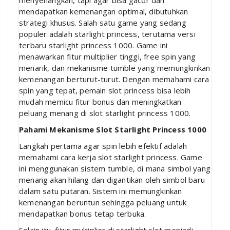
mendapatkan kemenangan optimal, dibutuhkan
strategi khusus. Salah satu game yang sedang
populer adalah starlight princess, terutama versi
terbaru starlight princess 1000. Game ini
menawarkan fitur multiplier tinggi, free spin yang
menarik, dan mekanisme tumble yang memungkinkan
kemenangan berturut-turut. Dengan memahami cara
spin yang tepat, pemain slot princess bisa lebih
mudah memicu fitur bonus dan meningkatkan
peluang menang di slot starlight princess 1000.
Pahami Mekanisme Slot Starlight Princess 1000
Langkah pertama agar spin lebih efektif adalah
memahami cara kerja slot starlight princess. Game
ini menggunakan sistem tumble, di mana simbol yang
menang akan hilang dan digantikan oleh simbol baru
dalam satu putaran. Sistem ini memungkinkan
kemenangan beruntun sehingga peluang untuk
mendapatkan bonus tetap terbuka.
Selain itu, fitur multiplier di starlight slot menjadi