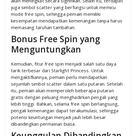
akan meningkat secara signifikan. Selain itu, terdapat
juga simbol scatter yang berfungsi untuk memicu
mode free spin, sehingga pemain memiliki
kesempatan mendapatkan kemenangan tanpa harus
memasang taruhan tambahan.
Bonus Free Spin yang
Menguntungkan
Kemudian, fitur free spin menjadi salah satu daya
tarik terbesar dari Starlight Princess. Untuk
mengaktifkannya, pemain perlu mendapatkan
sejumlah simbol scatter dalam satu putaran. Setelah
itu, pemain akan memperoleh beberapa putaran
gratis dengan peluang menghadirkan pengali yang
lebih tinggi. Bahkan, selama free spin berlangsung,
pengali kemenangan dapat terakumulasi, sehingga
potensi keuntungan menjadi jauh lebih besar
dibandingkan permainan biasa.
Keunggulan Dibandingkan