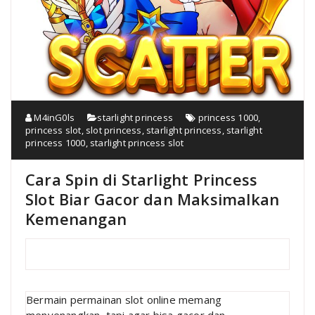
M4inG0ls
starlight princess
princess 1000
,
princess slot
,
slot princess
,
starlight princess
,
starlight
princess 1000
,
starlight princess slot
Cara Spin di Starlight Princess
Slot Biar Gacor dan Maksimalkan
Kemenangan
Bermain permainan slot online memang
menyenangkan, tapi agar bisa gacor dan