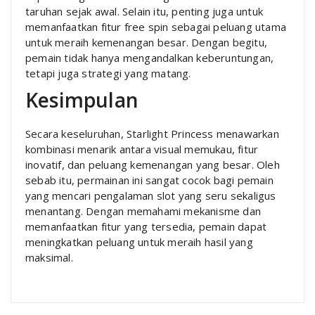
taruhan sejak awal. Selain itu, penting juga untuk
memanfaatkan fitur free spin sebagai peluang utama
untuk meraih kemenangan besar. Dengan begitu,
pemain tidak hanya mengandalkan keberuntungan,
tetapi juga strategi yang matang.
Kesimpulan
Secara keseluruhan, Starlight Princess menawarkan
kombinasi menarik antara visual memukau, fitur
inovatif, dan peluang kemenangan yang besar. Oleh
sebab itu, permainan ini sangat cocok bagi pemain
yang mencari pengalaman slot yang seru sekaligus
menantang. Dengan memahami mekanisme dan
memanfaatkan fitur yang tersedia, pemain dapat
meningkatkan peluang untuk meraih hasil yang
maksimal.