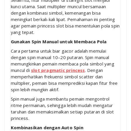
kunci utama. Saat multiplier muncul bersamaan
dengan kombinasi simbol, kemenangan bisa
meningkat berkali-kali lipat. Pemahaman ini penting
agar pemain princess slot bisa menentukan pola spin
yang tepat.
Gunakan Spin Manual untuk Membaca Pola
Cara pertama untuk biar gacor adalah memulai
dengan spin manual 10–20 putaran. Spin manual
memungkinkan pemain membaca pola simbol yang
muncul di
slot pragmatic princess
. Dengan
memperhatikan frekuensi simbol scatter dan
multiplier, pemain bisa memprediksi kapan fitur free
spin lebih mungkin aktif.
Spin manual juga membantu pemain mengontrol
ritme permainan, sehingga lebih mudah mengatur
taruhan dan memaksimalkan setiap putaran di slot
princess.
Kombinasikan dengan Auto Spin