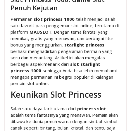
Penuh Kejutan
Permainan
slot princess 1000
telah menjadi salah
satu favorit para penggemar slot online, terutama di
platform
MAUSLOT
. Dengan tema fantasi yang
memikat, grafis yang menawan, dan berbagai fitur
bonus yang menggiurkan,
starlight princess
berhasil menghadirkan pengalaman bermain yang
seru dan menantang. Artikel ini akan mengulas
berbagai aspek menarik dari
slot starlight
princess 1000
sehingga Anda bisa lebih memahami
mengapa permainan ini begitu populer di kalangan
pemain slot online.
Keunikan Slot Princess
Salah satu daya tarik utama dari
princess slot
adalah tema fantasinya yang menawan. Pemain akan
dibawa ke dunia penuh warna dengan simbol-simbol
cantik seperti bintang, bulan, kristal, dan tentu saja