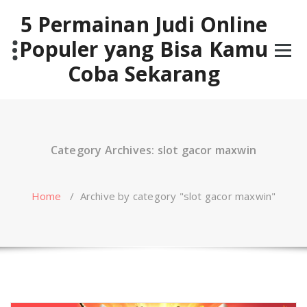
Skip
5 Permainan Judi Online
to
content
Populer yang Bisa Kamu
Coba Sekarang
Category Archives: slot gacor maxwin
Home
/
Archive by category "slot gacor maxwin"