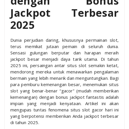
dengan Bonus
Jackpot Terbesar
2025
Dunia perjudian daring, khususnya permainan slot,
terus memikat jutaan pemain di seluruh dunia.
Sensasi gulungan berputar dan harapan meraih
jackpot besar menjadi daya tarik utama. Di tahun
2025 ini, persaingan antar situs slot semakin ketat,
mendorong mereka untuk menawarkan pengalaman
bermain yang lebih menarik dan menguntungkan. Bagi
para pemburu kemenangan besar, menemukan situs
slot yang benar-benar “gacor” (mudah memberikan
kemenangan) dengan bonus jackpot fantastis adalah
impian yang menjadi kenyataan. Artikel ini akan
mengupas tuntas fenomena situs slot gacor hari ini
yang berpotensi memberikan Anda jackpot terbesar
di tahun 2025.