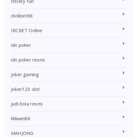
chickry run
clickbet88
IBCBET Online
idn poker
idn poker resmi
joker gaming
joker123 slot
judi bola resmi
klikwin88
MAHJONG