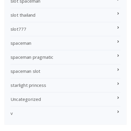
slot spaceman
slot thailand
slot777
spaceman
spaceman pragmatic
spaceman slot
starlight princess
Uncategorized
v