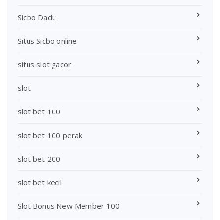
Sicbo Dadu
Situs Sicbo online
situs slot gacor
slot
slot bet 100
slot bet 100 perak
slot bet 200
slot bet kecil
Slot Bonus New Member 100