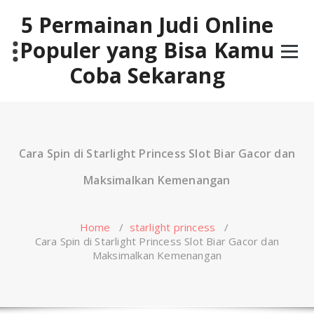
Skip
5 Permainan Judi Online
to
content
Populer yang Bisa Kamu
Coba Sekarang
Cara Spin di Starlight Princess Slot Biar Gacor dan
Maksimalkan Kemenangan
Home
/
starlight princess
/
Cara Spin di Starlight Princess Slot Biar Gacor dan
Maksimalkan Kemenangan