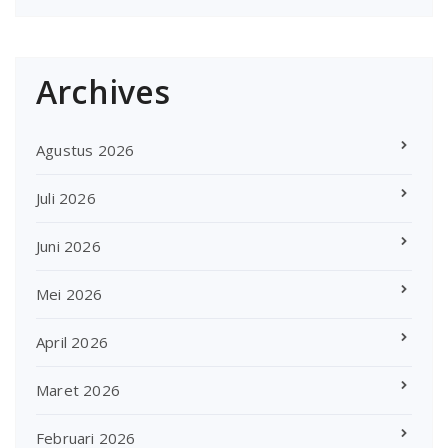
Archives
Agustus 2026
Juli 2026
Juni 2026
Mei 2026
April 2026
Maret 2026
Februari 2026