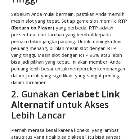
Sebelum Anda mulai bermain, pastikan Anda memilih
mesin slot yang tepat. Setiap game slot memiliki
RTP
(Return to Player)
yang berbeda. RTP adalah
persentase dari taruhan yang kembali kepada
pemain dalam jangka panjang. Untuk meningkatkan
peluang menang, pilihlah mesin slot dengan RTP
yang tinggi. Mesin slot dengan RTP 96% atau lebih
bisa jadi pilihan yang tepat. Ini akan memberi Anda
peluang lebih besar untuk memperoleh kemenangan
dalam jumlah yang signifikan, yang sangat penting
dalam turnamen.
2. Gunakan
Ceriabet Link
Alternatif
untuk Akses
Lebih Lancar
Pernah merasa kesal karena koneksi yang lambat
atau situs yang tidak bisa diakses? Itu bisa sangat