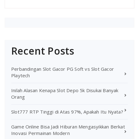
Recent Posts
Perbandingan Slot Gacor PG Soft vs Slot Gacor
Playtech
Inilah Alasan Kenapa Slot Depo 5k Disukai Banyak
Orang
Slot777 RTP Tinggi di Atas 97%, Apakah Itu Nyata?
Game Online Bisa Jadi Hiburan Mengasyikkan Berkat
Inovasi Permainan Modern