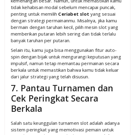
kemenangan besar. Namun, untuk memastikan kamu
tidak kehabisan modal sebelum mencapai puncak,
penting untuk memilih
Ceriabet slot
yang sesuai
dengan strategi permainanmu. Misalnya, jika kamu
bermain dengan taruhan kecil, pilih mesin slot yang
memberikan putaran lebih sering dan tidak terlalu
banyak taruhan per putaran.
Selain itu, kamu juga bisa menggunakan fitur auto-
spin dengan bijak untuk mengurangi keputusan yang
impulsif, namun tetap memantau permainan secara
berkala untuk memastikan bahwa kamu tidak keluar
dari jalur strategi yang telah disusun.
7. Pantau Turnamen dan
Cek Peringkat Secara
Berkala
Salah satu keunggulan turnamen slot adalah adanya
sistem peringkat yang memotivasi pemain untuk