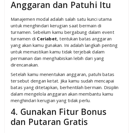
Anggaran dan Patuhi Itu
Manajemen modal adalah salah satu kunci utama
untuk menghindari kerugian saat bermain di
turnamen. Sebelum kamu bergabung dalam event
turnamen di
Ceriabet
, tentukan batas anggaran
yang akan kamu gunakan. Ini adalah langkah penting
untuk memastikan kamu tidak terjebak dalam
permainan dan menghabiskan lebih dari yang
direncanakan.
Setelah kamu menentukan anggaran, patuhi batas
tersebut dengan ketat. Jika kamu sudah mencapai
batas yang ditetapkan, berhentilah bermain. Disiplin
dalam mengelola anggaran akan membantu kamu
menghindari kerugian yang tidak perlu.
4. Gunakan Fitur Bonus
dan Putaran Gratis