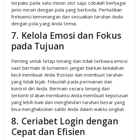
terpaku pada satu mesin slot saja; cobalah berbagai
jenis mesin dengan pola yang berbeda. Perhatikan
frekuensi kemenangan dan sesuaikan taruhan Anda
dengan pola yang Anda temui.
7. Kelola Emosi dan Fokus
pada Tujuan
Penting untuk tetap tenang dan tidak terbawa emosi
saat bermain di turnamen. Jangan biarkan kekalahan
kecil membuat Anda frustasi dan membuat taruhan
yang tidak bijak. Fokuslah pada permainan dan
kontrol diri Anda. Bermain secara tenang dan
terkontrol akan membantu Anda membuat keputusan
yang lebih baik dan menghindari taruhan besar yang
bisa menghabiskan saldo Anda dalam waktu singkat.
8. Ceriabet Login dengan
Cepat dan Efisien