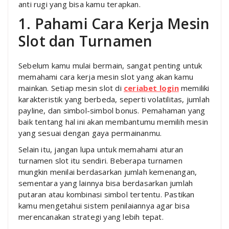
anti rugi yang bisa kamu terapkan.
1. Pahami Cara Kerja Mesin
Slot dan Turnamen
Sebelum kamu mulai bermain, sangat penting untuk
memahami cara kerja mesin slot yang akan kamu
mainkan. Setiap mesin slot di
ceriabet login
memiliki
karakteristik yang berbeda, seperti volatilitas, jumlah
payline, dan simbol-simbol bonus. Pemahaman yang
baik tentang hal ini akan membantumu memilih mesin
yang sesuai dengan gaya permainanmu.
Selain itu, jangan lupa untuk memahami aturan
turnamen slot itu sendiri. Beberapa turnamen
mungkin menilai berdasarkan jumlah kemenangan,
sementara yang lainnya bisa berdasarkan jumlah
putaran atau kombinasi simbol tertentu. Pastikan
kamu mengetahui sistem penilaiannya agar bisa
merencanakan strategi yang lebih tepat.