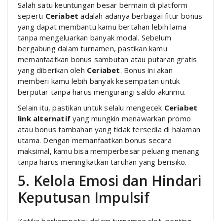
Salah satu keuntungan besar bermain di platform
seperti
Ceriabet
adalah adanya berbagai fitur bonus
yang dapat membantu kamu bertahan lebih lama
tanpa mengeluarkan banyak modal. Sebelum
bergabung dalam turnamen, pastikan kamu
memanfaatkan bonus sambutan atau putaran gratis
yang diberikan oleh
Ceriabet
. Bonus ini akan
memberi kamu lebih banyak kesempatan untuk
berputar tanpa harus mengurangi saldo akunmu.
Selain itu, pastikan untuk selalu mengecek
Ceriabet
link alternatif
yang mungkin menawarkan promo
atau bonus tambahan yang tidak tersedia di halaman
utama. Dengan memanfaatkan bonus secara
maksimal, kamu bisa memperbesar peluang menang
tanpa harus meningkatkan taruhan yang berisiko.
5. Kelola Emosi dan Hindari
Keputusan Impulsif
Ketika berkompetisi dalam turnamen slot, penting