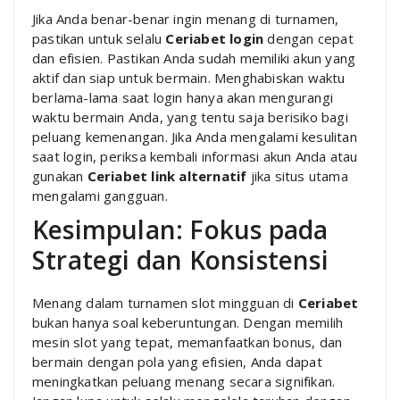
Jika Anda benar-benar ingin menang di turnamen,
pastikan untuk selalu
Ceriabet login
dengan cepat
dan efisien. Pastikan Anda sudah memiliki akun yang
aktif dan siap untuk bermain. Menghabiskan waktu
berlama-lama saat login hanya akan mengurangi
waktu bermain Anda, yang tentu saja berisiko bagi
peluang kemenangan. Jika Anda mengalami kesulitan
saat login, periksa kembali informasi akun Anda atau
gunakan
Ceriabet link alternatif
jika situs utama
mengalami gangguan.
Kesimpulan: Fokus pada
Strategi dan Konsistensi
Menang dalam turnamen slot mingguan di
Ceriabet
bukan hanya soal keberuntungan. Dengan memilih
mesin slot yang tepat, memanfaatkan bonus, dan
bermain dengan pola yang efisien, Anda dapat
meningkatkan peluang menang secara signifikan.