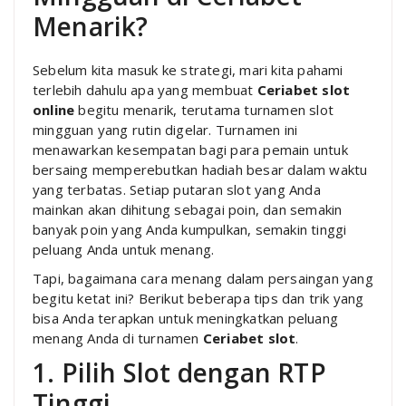
Menarik?
Sebelum kita masuk ke strategi, mari kita pahami
terlebih dahulu apa yang membuat
Ceriabet slot
online
begitu menarik, terutama turnamen slot
mingguan yang rutin digelar. Turnamen ini
menawarkan kesempatan bagi para pemain untuk
bersaing memperebutkan hadiah besar dalam waktu
yang terbatas. Setiap putaran slot yang Anda
mainkan akan dihitung sebagai poin, dan semakin
banyak poin yang Anda kumpulkan, semakin tinggi
peluang Anda untuk menang.
Tapi, bagaimana cara menang dalam persaingan yang
begitu ketat ini? Berikut beberapa tips dan trik yang
bisa Anda terapkan untuk meningkatkan peluang
menang Anda di turnamen
Ceriabet slot
.
1. Pilih Slot dengan RTP
Tinggi