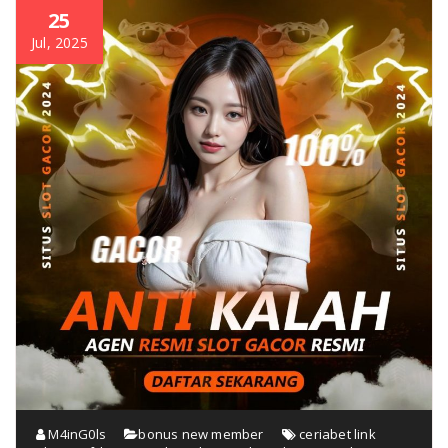
25
Jul, 2025
M4inG0ls
bonus new member
ceriabet link