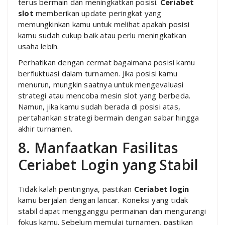
terus bermain dan meningkatkan posisi.
Ceriabet
slot
memberikan update peringkat yang
memungkinkan kamu untuk melihat apakah posisi
kamu sudah cukup baik atau perlu meningkatkan
usaha lebih.
Perhatikan dengan cermat bagaimana posisi kamu
berfluktuasi dalam turnamen. Jika posisi kamu
menurun, mungkin saatnya untuk mengevaluasi
strategi atau mencoba mesin slot yang berbeda.
Namun, jika kamu sudah berada di posisi atas,
pertahankan strategi bermain dengan sabar hingga
akhir turnamen.
8. Manfaatkan Fasilitas
Ceriabet Login yang Stabil
Tidak kalah pentingnya, pastikan
Ceriabet login
kamu berjalan dengan lancar. Koneksi yang tidak
stabil dapat mengganggu permainan dan mengurangi
fokus kamu. Sebelum memulai turnamen, pastikan