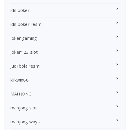
idn poker
idn poker resmi
joker gaming
joker123 slot
judi bola resmi
klikwin88
MAHJONG
mahjong slot
mahjong ways