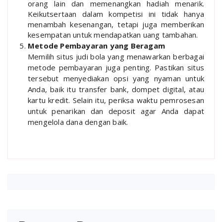
orang lain dan memenangkan hadiah menarik.
Keikutsertaan dalam kompetisi ini tidak hanya
menambah kesenangan, tetapi juga memberikan
kesempatan untuk mendapatkan uang tambahan.
Metode Pembayaran yang Beragam
Memilih situs judi bola yang menawarkan berbagai
metode pembayaran juga penting. Pastikan situs
tersebut menyediakan opsi yang nyaman untuk
Anda, baik itu transfer bank, dompet digital, atau
kartu kredit. Selain itu, periksa waktu pemrosesan
untuk penarikan dan deposit agar Anda dapat
mengelola dana dengan baik.