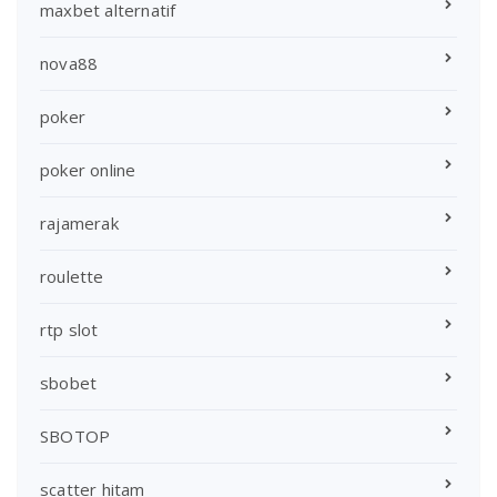
maxbet alternatif
nova88
poker
poker online
rajamerak
roulette
rtp slot
sbobet
SBOTOP
scatter hitam