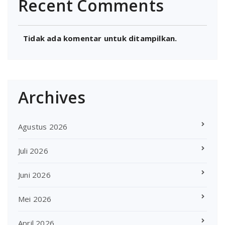
Recent Comments
Tidak ada komentar untuk ditampilkan.
Archives
Agustus 2026
Juli 2026
Juni 2026
Mei 2026
April 2026