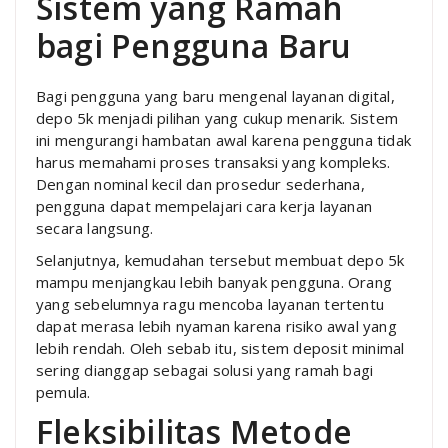
Sistem yang Ramah
bagi Pengguna Baru
Bagi pengguna yang baru mengenal layanan digital,
depo 5k menjadi pilihan yang cukup menarik. Sistem
ini mengurangi hambatan awal karena pengguna tidak
harus memahami proses transaksi yang kompleks.
Dengan nominal kecil dan prosedur sederhana,
pengguna dapat mempelajari cara kerja layanan
secara langsung.
Selanjutnya, kemudahan tersebut membuat depo 5k
mampu menjangkau lebih banyak pengguna. Orang
yang sebelumnya ragu mencoba layanan tertentu
dapat merasa lebih nyaman karena risiko awal yang
lebih rendah. Oleh sebab itu, sistem deposit minimal
sering dianggap sebagai solusi yang ramah bagi
pemula.
Fleksibilitas Metode