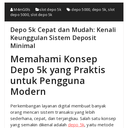
M4inG0ls
slot depo 5k
depo 5000
,
depo 5k
,
slot
depo 5000
,
slot depo 5k
Depo 5k Cepat dan Mudah: Kenali
Keunggulan Sistem Deposit
Minimal
Memahami Konsep
Depo 5k yang Praktis
untuk Pengguna
Modern
Perkembangan layanan digital membuat banyak
orang mencari sistem transaksi yang lebih
sederhana, cepat, dan terjangkau. Salah satu konsep
yang semakin dikenal adalah
depo 5k
, yaitu metode