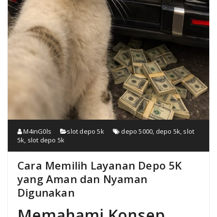
M4inG0ls
slot depo 5k
depo 5000
,
depo 5k
,
slot
5k
,
slot depo 5k
Cara Memilih Layanan Depo 5K
yang Aman dan Nyaman
Digunakan
Memahami Konsep