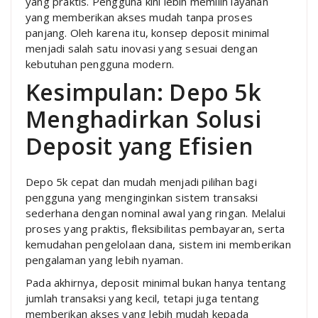
yang praktis. Pengguna kini lebih memilih layanan
yang memberikan akses mudah tanpa proses
panjang. Oleh karena itu, konsep deposit minimal
menjadi salah satu inovasi yang sesuai dengan
kebutuhan pengguna modern.
Kesimpulan: Depo 5k
Menghadirkan Solusi
Deposit yang Efisien
Depo 5k cepat dan mudah menjadi pilihan bagi
pengguna yang menginginkan sistem transaksi
sederhana dengan nominal awal yang ringan. Melalui
proses yang praktis, fleksibilitas pembayaran, serta
kemudahan pengelolaan dana, sistem ini memberikan
pengalaman yang lebih nyaman.
Pada akhirnya, deposit minimal bukan hanya tentang
jumlah transaksi yang kecil, tetapi juga tentang
memberikan akses yang lebih mudah kepada