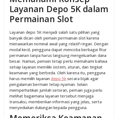
Layanan Depo 5K dalam
Permainan Slot
Layanan depo 5K menjadi salah satu pilihan yang
banyak dicari oleh pemain permainan slot karena
menawarkan nominal awal yang relatif ringan. Dengan
modal kecil, pengguna dapat mencoba berbagai fitur
permainan tanpa harus langsung mengeluarkan dana
besar. Namun, pemain tetap perlu memahami bahwa
setiap layanan memiliki sistem, aturan, dan tingkat
keamanan yang berbeda. Oleh karena itu, pengguna
harus memilih layanan
depo 5k
secara bijak agar
pengalaman bermain tetap nyaman. Selain
memperhatikan jumlah setoran, pemain juga perlu
melihat bagaimana layanan tersebut menjaga
transaksi, memberikan informasi yang jelas, serta
menyediakan dukungan kepada pengguna.
Memeriksa Keamanan