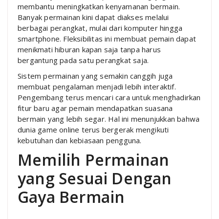
membantu meningkatkan kenyamanan bermain.
Banyak permainan kini dapat diakses melalui
berbagai perangkat, mulai dari komputer hingga
smartphone. Fleksibilitas ini membuat pemain dapat
menikmati hiburan kapan saja tanpa harus
bergantung pada satu perangkat saja.
Sistem permainan yang semakin canggih juga
membuat pengalaman menjadi lebih interaktif.
Pengembang terus mencari cara untuk menghadirkan
fitur baru agar pemain mendapatkan suasana
bermain yang lebih segar. Hal ini menunjukkan bahwa
dunia game online terus bergerak mengikuti
kebutuhan dan kebiasaan pengguna.
Memilih Permainan
yang Sesuai Dengan
Gaya Bermain