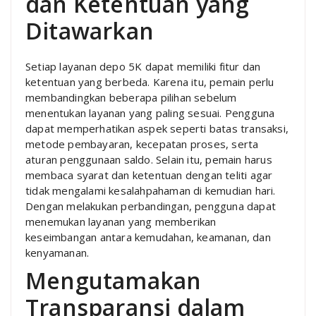
dan Ketentuan yang
Ditawarkan
Setiap layanan depo 5K dapat memiliki fitur dan
ketentuan yang berbeda. Karena itu, pemain perlu
membandingkan beberapa pilihan sebelum
menentukan layanan yang paling sesuai. Pengguna
dapat memperhatikan aspek seperti batas transaksi,
metode pembayaran, kecepatan proses, serta
aturan penggunaan saldo. Selain itu, pemain harus
membaca syarat dan ketentuan dengan teliti agar
tidak mengalami kesalahpahaman di kemudian hari.
Dengan melakukan perbandingan, pengguna dapat
menemukan layanan yang memberikan
keseimbangan antara kemudahan, keamanan, dan
kenyamanan.
Mengutamakan
Transparansi dalam