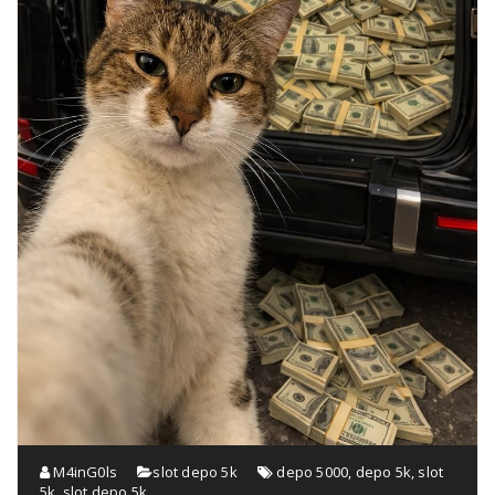
M4inG0ls
slot depo 5k
depo 5000
,
depo 5k
,
slot
5k
,
slot depo 5k