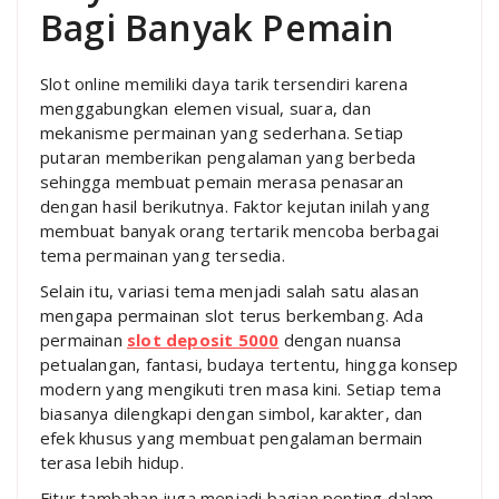
Bagi Banyak Pemain
Slot online memiliki daya tarik tersendiri karena
menggabungkan elemen visual, suara, dan
mekanisme permainan yang sederhana. Setiap
putaran memberikan pengalaman yang berbeda
sehingga membuat pemain merasa penasaran
dengan hasil berikutnya. Faktor kejutan inilah yang
membuat banyak orang tertarik mencoba berbagai
tema permainan yang tersedia.
Selain itu, variasi tema menjadi salah satu alasan
mengapa permainan slot terus berkembang. Ada
permainan
slot deposit 5000
dengan nuansa
petualangan, fantasi, budaya tertentu, hingga konsep
modern yang mengikuti tren masa kini. Setiap tema
biasanya dilengkapi dengan simbol, karakter, dan
efek khusus yang membuat pengalaman bermain
terasa lebih hidup.
Fitur tambahan juga menjadi bagian penting dalam