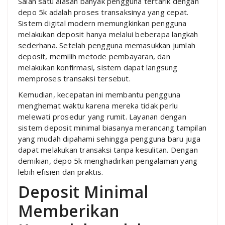
Salah satu alasan banyak pengguna tertarik dengan
depo 5k adalah proses transaksinya yang cepat.
Sistem digital modern memungkinkan pengguna
melakukan deposit hanya melalui beberapa langkah
sederhana. Setelah pengguna memasukkan jumlah
deposit, memilih metode pembayaran, dan
melakukan konfirmasi, sistem dapat langsung
memproses transaksi tersebut.
Kemudian, kecepatan ini membantu pengguna
menghemat waktu karena mereka tidak perlu
melewati prosedur yang rumit. Layanan dengan
sistem deposit minimal biasanya merancang tampilan
yang mudah dipahami sehingga pengguna baru juga
dapat melakukan transaksi tanpa kesulitan. Dengan
demikian, depo 5k menghadirkan pengalaman yang
lebih efisien dan praktis.
Deposit Minimal
Memberikan