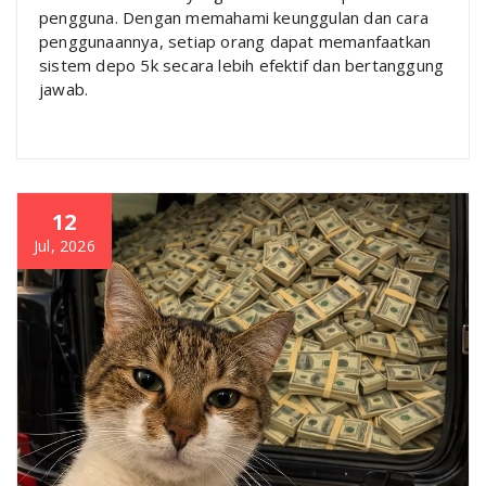
pengguna. Dengan memahami keunggulan dan cara
penggunaannya, setiap orang dapat memanfaatkan
sistem depo 5k secara lebih efektif dan bertanggung
jawab.
12
Jul, 2026