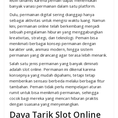
lebih dinamis karena pemain dapat menemukan
banyak variasi permainan dalam satu platform.
Dulu, permainan digital sering dianggap hanya
sebagai aktivitas untuk mengisi waktu luang. Namun
kini, permainan online telah berkembang menjadi
sebuah pengalaman hiburan yang menggabungkan
kreativitas, strategi, dan teknologi. Pemain bisa
menikmati berbagai konsep permainan dengan
karakter unik, animasi modern, hingga sistem
permainan yang dirancang agar terasa lebih menarik.
Salah satu jenis permainan yang banyak diminati
adalah slot online. Permainan ini dikenal karena
konsepnya yang mudah dipahami, tetapi tetap
memberikan sensasi berbeda melalui berbagai fitur
tambahan. Pemain tidak perlu mempelajari aturan
rumit untuk bisa menikmati permainan, sehingga
cocok bagi mereka yang mencari hiburan praktis
dengan suasana yang menyenangkan.
Daya Tarik Slot Online