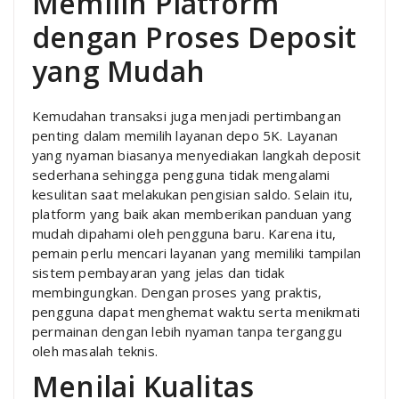
Memilih Platform
dengan Proses Deposit
yang Mudah
Kemudahan transaksi juga menjadi pertimbangan
penting dalam memilih layanan depo 5K. Layanan
yang nyaman biasanya menyediakan langkah deposit
sederhana sehingga pengguna tidak mengalami
kesulitan saat melakukan pengisian saldo. Selain itu,
platform yang baik akan memberikan panduan yang
mudah dipahami oleh pengguna baru. Karena itu,
pemain perlu mencari layanan yang memiliki tampilan
sistem pembayaran yang jelas dan tidak
membingungkan. Dengan proses yang praktis,
pengguna dapat menghemat waktu serta menikmati
permainan dengan lebih nyaman tanpa terganggu
oleh masalah teknis.
Menilai Kualitas