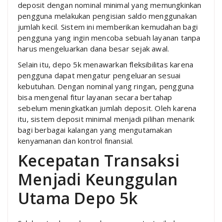
deposit dengan nominal minimal yang memungkinkan
pengguna melakukan pengisian saldo menggunakan
jumlah kecil. Sistem ini memberikan kemudahan bagi
pengguna yang ingin mencoba sebuah layanan tanpa
harus mengeluarkan dana besar sejak awal.
Selain itu, depo 5k menawarkan fleksibilitas karena
pengguna dapat mengatur pengeluaran sesuai
kebutuhan. Dengan nominal yang ringan, pengguna
bisa mengenal fitur layanan secara bertahap
sebelum meningkatkan jumlah deposit. Oleh karena
itu, sistem deposit minimal menjadi pilihan menarik
bagi berbagai kalangan yang mengutamakan
kenyamanan dan kontrol finansial.
Kecepatan Transaksi
Menjadi Keunggulan
Utama Depo 5k