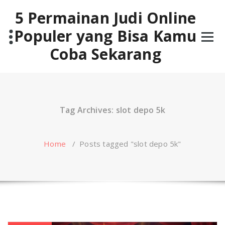
Skip
5 Permainan Judi Online
to
content
Populer yang Bisa Kamu
Coba Sekarang
Tag Archives: slot depo 5k
Home
/
Posts tagged "slot depo 5k"