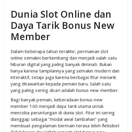
Dunia Slot Online dan
Daya Tarik Bonus New
Member
Dalam beberapa tahun terakhir, permainan slot
online semakin berkembang dan menjadi salah satu
hiburan digital yang paling banyak diminati. Bukan
hanya karena tampilannya yang semakin modern dan
interaktif, tetapi juga karena berbagai fitur menarik
yang ditawarkan kepada pemain baru. Salah satu
yang paling sering dicari adalah bonus new member.
Bagi banyak pemain, keberadaan bonus new
member 100 menjadi daya tarik utama untuk
mencoba peruntungan di dunia slot. Fitur ini sering
dianggap sebagai “modal awal tambahan” yang
membuat pengalaman bermain terasa lebih fleksibel.
Tidak heran jika istilah seperti slot bonus new