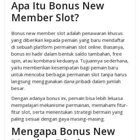
Apa Itu Bonus New
Member Slot?
Bonus new member slot adalah penawaran khusus
yang diberikan kepada pemain yang baru mendaftar
di sebuah platform permainan slot online. Biasanya,
bonus ini hadir dalam bentuk saldo tambahan, free
spin, atau kombinasi keduanya. Tujuannya sederhana,
yaitu memberikan kesempatan bagi pemain baru
untuk mencoba berbagai permainan slot tanpa harus
langsung menggunakan dana pribadi dalam jumlah
besar.
Dengan adanya bonus ini, pemain bisa lebih leluasa
mempelajari mekanisme permainan, memahami fitur-
fitur slot, serta menentukan strategi bermain yang
paling sesuai dengan gaya masing-masing.
Mengapa Bonus New