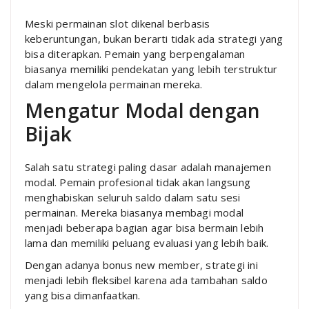
Meski permainan slot dikenal berbasis
keberuntungan, bukan berarti tidak ada strategi yang
bisa diterapkan. Pemain yang berpengalaman
biasanya memiliki pendekatan yang lebih terstruktur
dalam mengelola permainan mereka.
Mengatur Modal dengan
Bijak
Salah satu strategi paling dasar adalah manajemen
modal. Pemain profesional tidak akan langsung
menghabiskan seluruh saldo dalam satu sesi
permainan. Mereka biasanya membagi modal
menjadi beberapa bagian agar bisa bermain lebih
lama dan memiliki peluang evaluasi yang lebih baik.
Dengan adanya bonus new member, strategi ini
menjadi lebih fleksibel karena ada tambahan saldo
yang bisa dimanfaatkan.