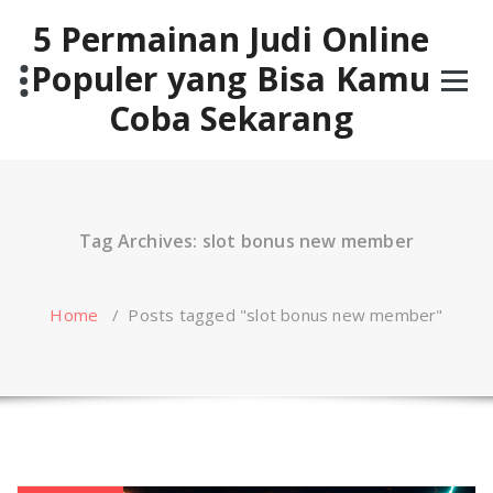
Skip
5 Permainan Judi Online
to
content
Populer yang Bisa Kamu
Coba Sekarang
Tag Archives: slot bonus new member
Home
/
Posts tagged "slot bonus new member"