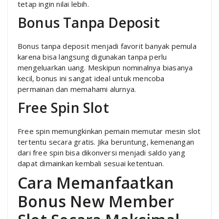
tetap ingin nilai lebih.
Bonus Tanpa Deposit
Bonus tanpa deposit menjadi favorit banyak pemula
karena bisa langsung digunakan tanpa perlu
mengeluarkan uang. Meskipun nominalnya biasanya
kecil, bonus ini sangat ideal untuk mencoba
permainan dan memahami alurnya.
Free Spin Slot
Free spin memungkinkan pemain memutar mesin slot
tertentu secara gratis. Jika beruntung, kemenangan
dari free spin bisa dikonversi menjadi saldo yang
dapat dimainkan kembali sesuai ketentuan.
Cara Memanfaatkan
Bonus New Member