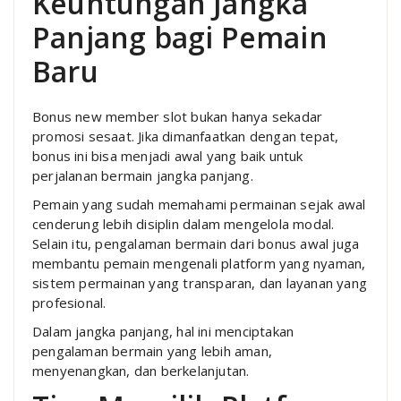
Keuntungan Jangka
Panjang bagi Pemain
Baru
Bonus new member slot bukan hanya sekadar
promosi sesaat. Jika dimanfaatkan dengan tepat,
bonus ini bisa menjadi awal yang baik untuk
perjalanan bermain jangka panjang.
Pemain yang sudah memahami permainan sejak awal
cenderung lebih disiplin dalam mengelola modal.
Selain itu, pengalaman bermain dari bonus awal juga
membantu pemain mengenali platform yang nyaman,
sistem permainan yang transparan, dan layanan yang
profesional.
Dalam jangka panjang, hal ini menciptakan
pengalaman bermain yang lebih aman,
menyenangkan, dan berkelanjutan.