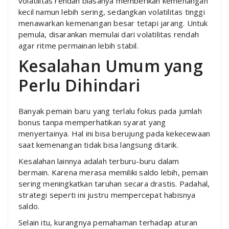
volatilitas rendah biasanya memberikan kemenangan
kecil namun lebih sering, sedangkan volatilitas tinggi
menawarkan kemenangan besar tetapi jarang. Untuk
pemula, disarankan memulai dari volatilitas rendah
agar ritme permainan lebih stabil.
Kesalahan Umum yang
Perlu Dihindari
Banyak pemain baru yang terlalu fokus pada jumlah
bonus tanpa memperhatikan syarat yang
menyertainya. Hal ini bisa berujung pada kekecewaan
saat kemenangan tidak bisa langsung ditarik.
Kesalahan lainnya adalah terburu-buru dalam
bermain. Karena merasa memiliki saldo lebih, pemain
sering meningkatkan taruhan secara drastis. Padahal,
strategi seperti ini justru mempercepat habisnya
saldo.
Selain itu, kurangnya pemahaman terhadap aturan