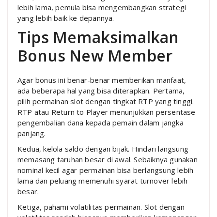
lebih lama, pemula bisa mengembangkan strategi
yang lebih baik ke depannya.
Tips Memaksimalkan
Bonus New Member
Agar bonus ini benar-benar memberikan manfaat,
ada beberapa hal yang bisa diterapkan. Pertama,
pilih permainan slot dengan tingkat RTP yang tinggi.
RTP atau Return to Player menunjukkan persentase
pengembalian dana kepada pemain dalam jangka
panjang.
Kedua, kelola saldo dengan bijak. Hindari langsung
memasang taruhan besar di awal. Sebaiknya gunakan
nominal kecil agar permainan bisa berlangsung lebih
lama dan peluang memenuhi syarat turnover lebih
besar.
Ketiga, pahami volatilitas permainan. Slot dengan