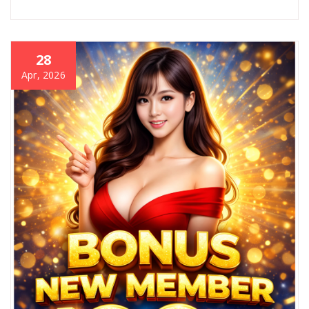
28
Apr, 2026