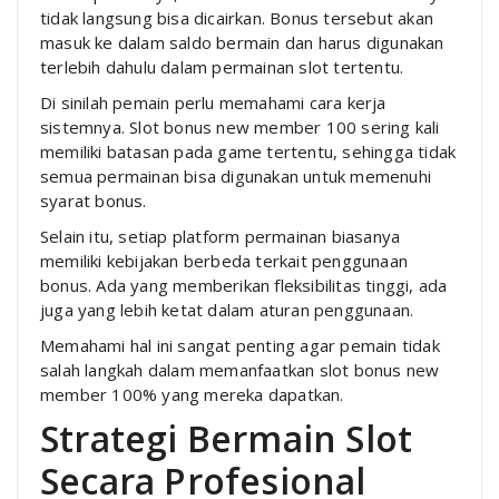
tidak langsung bisa dicairkan. Bonus tersebut akan
masuk ke dalam saldo bermain dan harus digunakan
terlebih dahulu dalam permainan slot tertentu.
Di sinilah pemain perlu memahami cara kerja
sistemnya. Slot bonus new member 100 sering kali
memiliki batasan pada game tertentu, sehingga tidak
semua permainan bisa digunakan untuk memenuhi
syarat bonus.
Selain itu, setiap platform permainan biasanya
memiliki kebijakan berbeda terkait penggunaan
bonus. Ada yang memberikan fleksibilitas tinggi, ada
juga yang lebih ketat dalam aturan penggunaan.
Memahami hal ini sangat penting agar pemain tidak
salah langkah dalam memanfaatkan slot bonus new
member 100% yang mereka dapatkan.
Strategi Bermain Slot
Secara Profesional