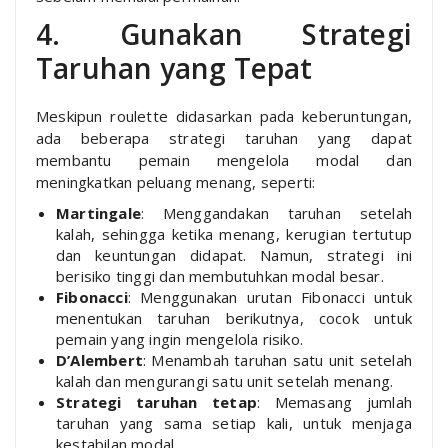
4. Gunakan Strategi
Taruhan yang Tepat
Meskipun roulette didasarkan pada keberuntungan,
ada beberapa strategi taruhan yang dapat
membantu pemain mengelola modal dan
meningkatkan peluang menang, seperti:
Martingale
: Menggandakan taruhan setelah
kalah, sehingga ketika menang, kerugian tertutup
dan keuntungan didapat. Namun, strategi ini
berisiko tinggi dan membutuhkan modal besar.
Fibonacci
: Menggunakan urutan Fibonacci untuk
menentukan taruhan berikutnya, cocok untuk
pemain yang ingin mengelola risiko.
D’Alembert
: Menambah taruhan satu unit setelah
kalah dan mengurangi satu unit setelah menang.
Strategi taruhan tetap
: Memasang jumlah
taruhan yang sama setiap kali, untuk menjaga
kestabilan modal.