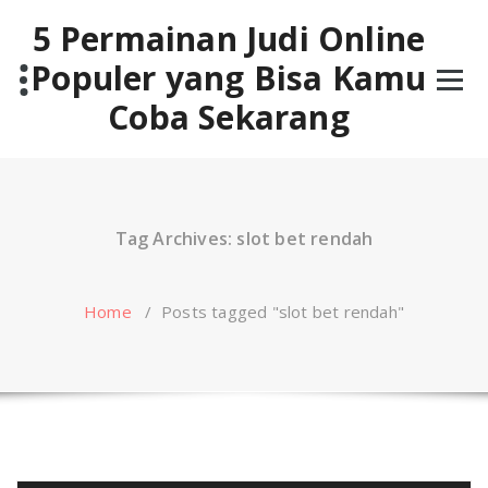
Skip
5 Permainan Judi Online
to
content
Populer yang Bisa Kamu
Coba Sekarang
Tag Archives: slot bet rendah
Home
/
Posts tagged "slot bet rendah"