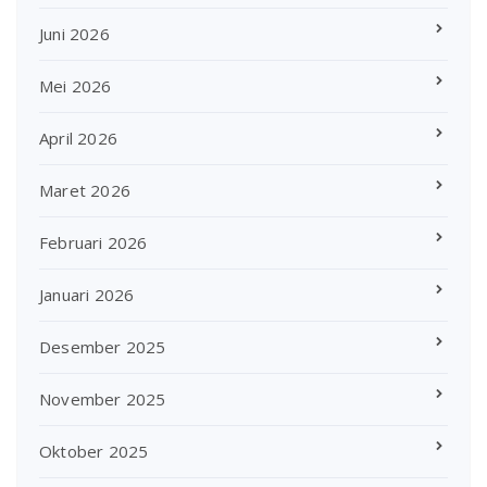
Juni 2026
Mei 2026
April 2026
Maret 2026
Februari 2026
Januari 2026
Desember 2025
November 2025
Oktober 2025