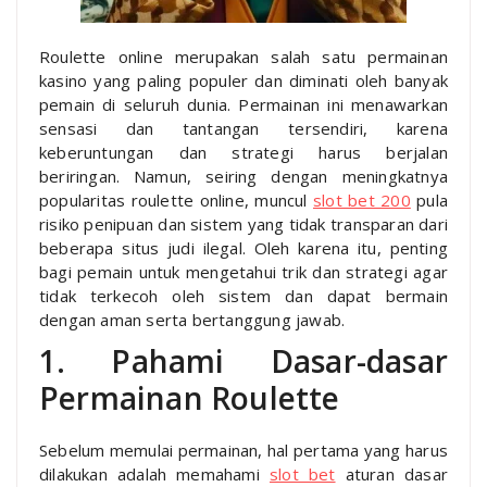
Roulette online merupakan salah satu permainan
kasino yang paling populer dan diminati oleh banyak
pemain di seluruh dunia. Permainan ini menawarkan
sensasi dan tantangan tersendiri, karena
keberuntungan dan strategi harus berjalan
beriringan. Namun, seiring dengan meningkatnya
popularitas roulette online, muncul
slot bet 200
pula
risiko penipuan dan sistem yang tidak transparan dari
beberapa situs judi ilegal. Oleh karena itu, penting
bagi pemain untuk mengetahui trik dan strategi agar
tidak terkecoh oleh sistem dan dapat bermain
dengan aman serta bertanggung jawab.
1. Pahami Dasar-dasar
Permainan Roulette
Sebelum memulai permainan, hal pertama yang harus
dilakukan adalah memahami
slot bet
aturan dasar