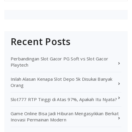
Recent Posts
Perbandingan Slot Gacor PG Soft vs Slot Gacor
Playtech
Inilah Alasan Kenapa Slot Depo 5k Disukai Banyak
Orang
Slot777 RTP Tinggi di Atas 97%, Apakah Itu Nyata?
Game Online Bisa Jadi Hiburan Mengasyikkan Berkat
Inovasi Permainan Modern