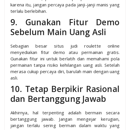
karena itu, jangan percaya pada janji-janji manis yang
terlalu berlebihan.
9. Gunakan Fitur Demo
Sebelum Main Uang Asli
Sebagian besar situs judi roulette online
menyediakan fitur demo atau permainan gratis.
Gunakan fitur ini untuk berlatih dan memahami pola
permainan tanpa risiko kehilangan uang asli. Setelah
merasa cukup percaya diri, barulah main dengan uang
asli.
10. Tetap Berpikir Rasional
dan Bertanggung Jawab
Akhirnya, hal terpenting adalah bermain secara
bertanggung jawab. Jangan mengejar kerugian,
jangan terlalu sering bermain dalam waktu yang