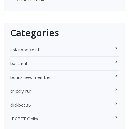
Categories
asianbookie all
baccarat
bonus new member
chickry run
clickbet88
IBCBET Online