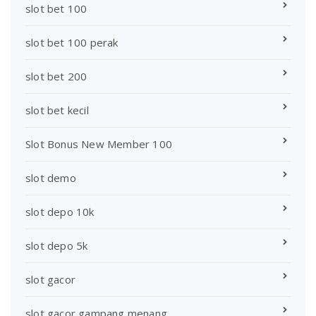
slot bet 100
slot bet 100 perak
slot bet 200
slot bet kecil
Slot Bonus New Member 100
slot demo
slot depo 10k
slot depo 5k
slot gacor
slot gacor gampang menang