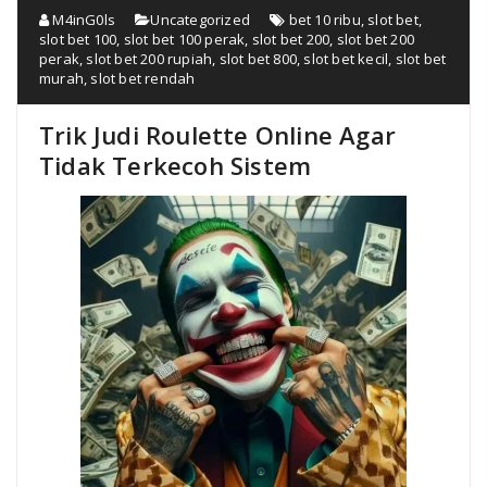
M4inG0ls
Uncategorized
bet 10 ribu
,
slot bet
,
slot bet 100
,
slot bet 100 perak
,
slot bet 200
,
slot bet 200
perak
,
slot bet 200 rupiah
,
slot bet 800
,
slot bet kecil
,
slot bet
murah
,
slot bet rendah
Trik Judi Roulette Online Agar
Tidak Terkecoh Sistem