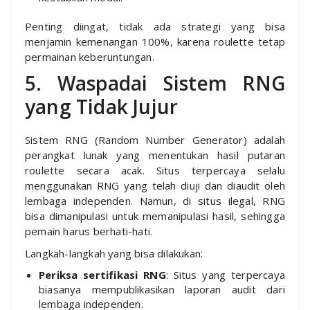
Penting diingat, tidak ada strategi yang bisa
menjamin kemenangan 100%, karena roulette tetap
permainan keberuntungan.
5. Waspadai Sistem RNG
yang Tidak Jujur
Sistem RNG (Random Number Generator) adalah
perangkat lunak yang menentukan hasil putaran
roulette secara acak. Situs terpercaya selalu
menggunakan RNG yang telah diuji dan diaudit oleh
lembaga independen. Namun, di situs ilegal, RNG
bisa dimanipulasi untuk memanipulasi hasil, sehingga
pemain harus berhati-hati.
Langkah-langkah yang bisa dilakukan:
Periksa sertifikasi RNG
: Situs yang terpercaya
biasanya mempublikasikan laporan audit dari
lembaga independen.