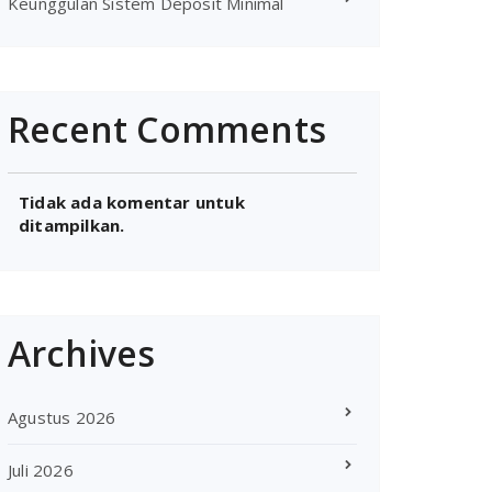
Keunggulan Sistem Deposit Minimal
Recent Comments
Tidak ada komentar untuk
ditampilkan.
Archives
Agustus 2026
Juli 2026