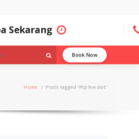
ba Sekarang
Book Now
Home
/
Posts tagged "Rtp live slot"