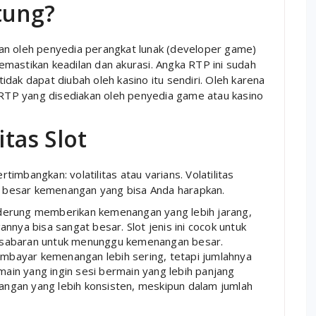
tung?
an oleh penyedia perangkat lunak (developer game)
mastikan keadilan dan akurasi. Angka RTP ini sudah
dak dapat diubah oleh kasino itu sendiri. Oleh karena
i RTP yang disediakan oleh penyedia game atau kasino
itas Slot
rtimbangkan: volatilitas atau varians. Volatilitas
 besar kemenangan yang bisa Anda harapkan.
derung memberikan kemenangan yang lebih jarang,
nya bisa sangat besar. Slot jenis ini cocok untuk
kesabaran untuk menunggu kemenangan besar.
mbayar kemenangan lebih sering, tetapi jumlahnya
pemain yang ingin sesi bermain yang lebih panjang
angan yang lebih konsisten, meskipun dalam jumlah