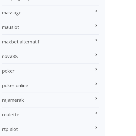
massage
mauslot
maxbet alternatif
nova88
poker
poker online
rajamerak
roulette
rtp slot