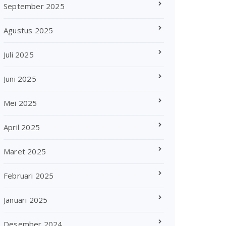
September 2025
Agustus 2025
Juli 2025
Juni 2025
Mei 2025
April 2025
Maret 2025
Februari 2025
Januari 2025
Desember 2024