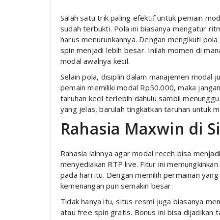
Salah satu trik paling efektif untuk pemain m
sudah terbukti. Pola ini biasanya mengatur ri
harus menurunkannya. Dengan mengikuti pola 
spin menjadi lebih besar. Inilah momen di 
modal awalnya kecil.
Selain pola, disiplin dalam manajemen modal ju
pemain memiliki modal Rp50.000, maka jangan
taruhan kecil terlebih dahulu sambil menunggu
yang jelas, barulah tingkatkan taruhan untuk 
Rahasia Maxwin di S
Rahasia lainnya agar modal receh bisa menjad
menyediakan RTP live. Fitur ini memungkinka
pada hari itu. Dengan memilih permainan yang
kemenangan pun semakin besar.
Tidak hanya itu, situs resmi juga biasanya m
atau free spin gratis. Bonus ini bisa dijadika