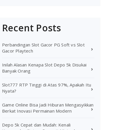
Recent Posts
Perbandingan Slot Gacor PG Soft vs Slot
Gacor Playtech
Inilah Alasan Kenapa Slot Depo 5k Disukai
Banyak Orang
Slot777 RTP Tinggi di Atas 97%, Apakah Itu
Nyata?
Game Online Bisa Jadi Hiburan Mengasyikkan
Berkat Inovasi Permainan Modern
Depo 5k Cepat dan Mudah: Kenali