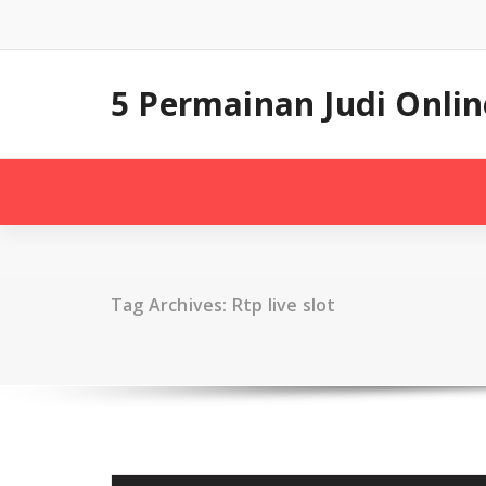
Skip
to
content
5 Permainan Judi Onli
Tag Archives: Rtp live slot