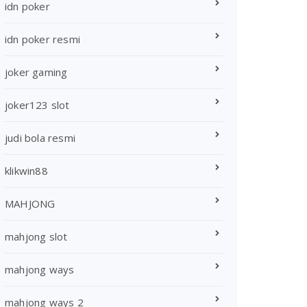
idn poker
idn poker resmi
joker gaming
joker123 slot
judi bola resmi
klikwin88
MAHJONG
mahjong slot
mahjong ways
mahjong ways 2