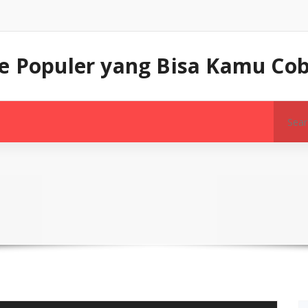
ne Populer yang Bisa Kamu Co
Search
for: