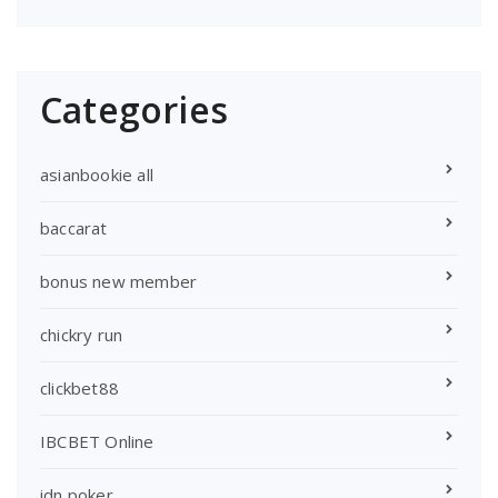
Categories
asianbookie all
baccarat
bonus new member
chickry run
clickbet88
IBCBET Online
idn poker