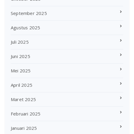
September 2025
Agustus 2025
Juli 2025
Juni 2025
Mei 2025
April 2025
Maret 2025
Februari 2025
Januari 2025