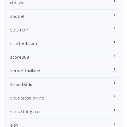
rtp slot
sbobet
SBOTOP
scatter hitam
score808
server thailand
Sicbo Dadu
Situs Sicbo online
situs slot gacor
slot