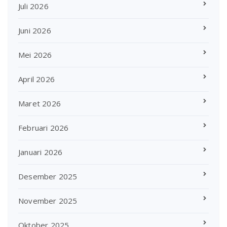
Juli 2026
Juni 2026
Mei 2026
April 2026
Maret 2026
Februari 2026
Januari 2026
Desember 2025
November 2025
Oktober 2025