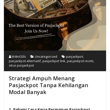
M4inG0ls
Uncategorized
pasjackpot
,
pasjackpot alternatif
,
pasjackpot link
,
pasjackpot resmi
,
situs pasjackpot
Strategi Ampuh Menang
Pasjackpot Tanpa Kehilangan
Modal Banyak
1. Pahami Cara Kerja Permainan Pasjackpot