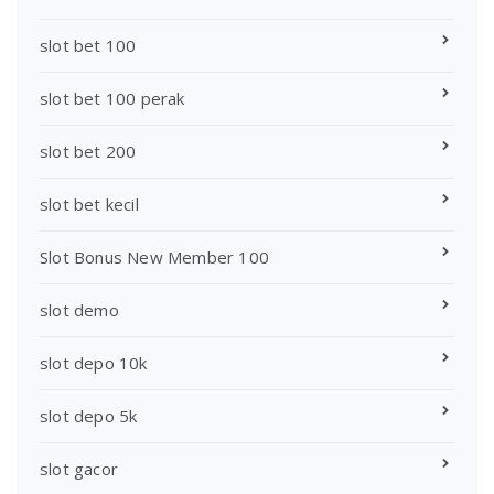
slot bet 100
slot bet 100 perak
slot bet 200
slot bet kecil
Slot Bonus New Member 100
slot demo
slot depo 10k
slot depo 5k
slot gacor