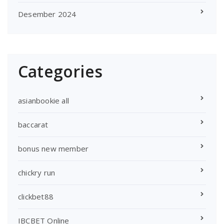
Desember 2024
Categories
asianbookie all
baccarat
bonus new member
chickry run
clickbet88
IBCBET Online