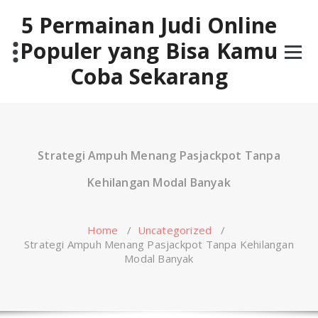
Skip
5 Permainan Judi Online
to
content
Populer yang Bisa Kamu
Coba Sekarang
Strategi Ampuh Menang Pasjackpot Tanpa
Kehilangan Modal Banyak
Home
/
Uncategorized
/
Strategi Ampuh Menang Pasjackpot Tanpa Kehilangan
Modal Banyak