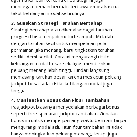
mencegah pemain bermain terbawa emosi karena
takut kehilangan modal seluruhnya.
3. Gunakan Strategi Taruhan Bertahap
Strategi bertahap atau dikenal sebagai taruhan
progresif bisa menjadi metode ampuh. Mulailah
dengan taruhan kecil untuk mempelajari pola
permainan. Jika menang, baru tingkatkan taruhan
sedikit demi sedikit. Cara ini mengurangi risiko
kehilangan modal besar sekaligus memberikan
peluang menang lebih tinggi. Hindari langsung
memasang taruhan besar karena meskipun peluang
jackpot besar ada, risiko kehilangan modal juga
tinggi.
4. Manfaatkan Bonus dan Fitur Tambahan
Pasjackpot biasanya menyediakan berbagai bonus,
seperti free spin atau jackpot tambahan. Gunakan
bonus ini untuk memperpanjang waktu bermain tanpa
mengurangi modal asli. Fitur-fitur tambahan ini tidak
hanya meningkatkan peluang menang, tetapi juga