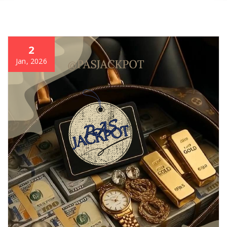
2
Jan, 2026