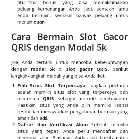
fitur-fitur bonus yang bisa memaksimalkan
peluang kemenangan Anda. Jadi, semakin lama
Anda bermain, semakin banyak peluang untuk
meraih
cuan
!
Cara Bermain Slot Gacor
QRIS dengan Modal 5k
Jika Anda tertarik untuk mencoba keberuntungan
dengan
modal 5k
di
slot gacor QRIS
, berikut
langkah-langkah mudah yang bisa Anda ikuti:
Pilih Situs Slot Terpercaya
Langkah pertama
adalah memilih situs slot yang terpercaya dan
menerima
QRIS
sebagai metode pembayaran.
Pastikan situs yang Anda pilih memiliki lisensi
resmi dan menawarkan pengalaman bermain yang
aman dan adil.
Daftar dan Verifikasi Akun
Setelah memilih
situs yang tepat, Anda perlu mendaftar dan
membuat akun. Biasanya, Anda akan diminta untuk