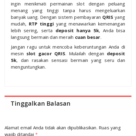
ingin menikmati permainan slot dengan peluang
menang yang tinggi tanpa harus mengeluarkan
banyak uang. Dengan sistem pembayaran
QRIS
yang
mudah,
RTP tinggi
yang menawarkan kemenangan
lebih sering, serta
deposit hanya 5k
, Anda bisa
langsung bermain dan meraih
cuan besar
.
Jangan ragu untuk mencoba keberuntungan Anda di
mesin
slot gacor QRIS
. Mulailah dengan
deposit
5k
, dan rasakan sensasi bermain yang seru dan
menguntungkan.
Tinggalkan Balasan
Alamat email Anda tidak akan dipublikasikan.
Ruas yang
wajib ditandai
*