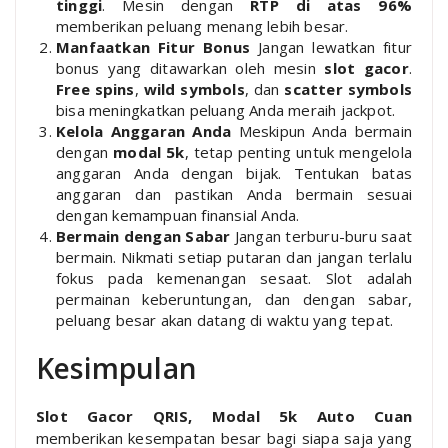
tinggi
. Mesin dengan
RTP di atas 96%
memberikan peluang menang lebih besar.
Manfaatkan Fitur Bonus
Jangan lewatkan fitur
bonus yang ditawarkan oleh mesin
slot gacor
.
Free spins
,
wild symbols
, dan
scatter symbols
bisa meningkatkan peluang Anda meraih jackpot.
Kelola Anggaran Anda
Meskipun Anda bermain
dengan
modal 5k
, tetap penting untuk mengelola
anggaran Anda dengan bijak. Tentukan batas
anggaran dan pastikan Anda bermain sesuai
dengan kemampuan finansial Anda.
Bermain dengan Sabar
Jangan terburu-buru saat
bermain. Nikmati setiap putaran dan jangan terlalu
fokus pada kemenangan sesaat. Slot adalah
permainan keberuntungan, dan dengan sabar,
peluang besar akan datang di waktu yang tepat.
Kesimpulan
Slot Gacor QRIS, Modal 5k Auto Cuan
memberikan kesempatan besar bagi siapa saja yang