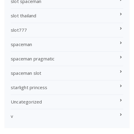
slot spaceman
slot thailand
slot777
spaceman
spaceman pragmatic
spaceman slot
starlight princess
Uncategorized
v