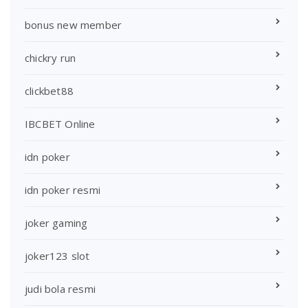
bonus new member
chickry run
clickbet88
IBCBET Online
idn poker
idn poker resmi
joker gaming
joker123 slot
judi bola resmi