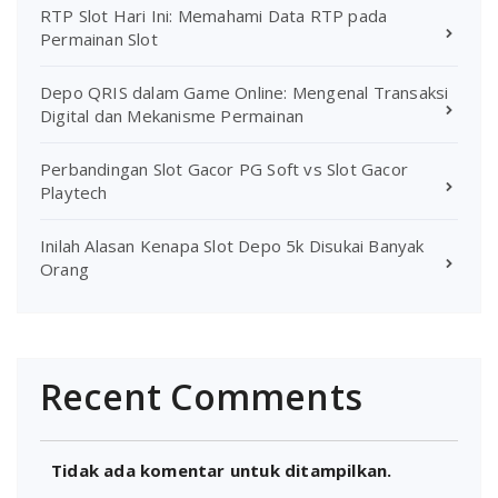
RTP Slot Hari Ini: Memahami Data RTP pada
Permainan Slot
Depo QRIS dalam Game Online: Mengenal Transaksi
Digital dan Mekanisme Permainan
Perbandingan Slot Gacor PG Soft vs Slot Gacor
Playtech
Inilah Alasan Kenapa Slot Depo 5k Disukai Banyak
Orang
Recent Comments
Tidak ada komentar untuk ditampilkan.