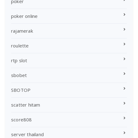
poker
poker online
rajamerak
roulette
rtp slot
sbobet
SBOTOP
scatter hitam
score808
server thailand