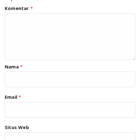
Komentar
*
Nama
*
Email
*
Situs Web