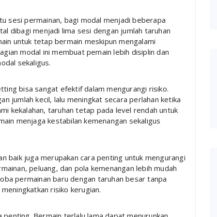
atu sesi permainan, bagi modal menjadi beberapa
tal dibagi menjadi lima sesi dengan jumlah taruhan
main untuk tetap bermain meskipun mengalami
bagian modal ini membuat pemain lebih disiplin dan
odal sekaligus.
tting bisa sangat efektif dalam mengurangi risiko.
an jumlah kecil, lalu meningkat secara perlahan ketika
mi kekalahan, taruhan tetap pada level rendah untuk
main menjaga kestabilan kemenangan sekaligus
n baik juga merupakan cara penting untuk mengurangi
rmainan, peluang, dan pola kemenangan lebih mudah
oba permainan baru dengan taruhan besar tanpa
meningkatkan risiko kerugian.
a penting. Bermain terlalu lama dapat menurunkan