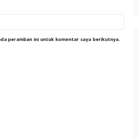
ada peramban ini untuk komentar saya berikutnya.