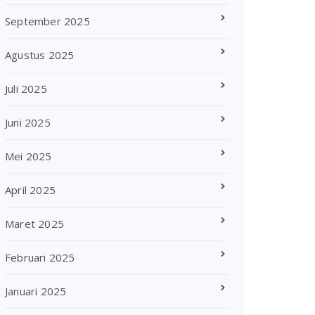
September 2025
Agustus 2025
Juli 2025
Juni 2025
Mei 2025
April 2025
Maret 2025
Februari 2025
Januari 2025