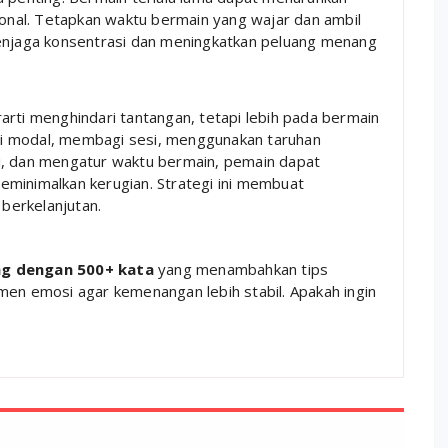
nal. Tetapkan waktu bermain yang wajar dan ambil
menjaga konsentrasi dan meningkatkan peluang menang
arti menghindari tantangan, tetapi lebih pada bermain
i modal, membagi sesi, menggunakan taruhan
i, dan mengatur waktu bermain, pemain dapat
eminimalkan kerugian. Strategi ini membuat
berkelanjutan.
ng dengan 500+ kata
yang menambahkan tips
men emosi agar kemenangan lebih stabil. Apakah ingin