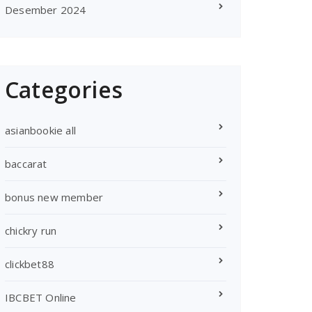
Desember 2024
Categories
asianbookie all
baccarat
bonus new member
chickry run
clickbet88
IBCBET Online