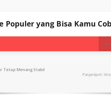
ne Populer yang Bisa Kamu Co
Search
for:
ar Tetap Menang Stabil
Pasjackpot: Str