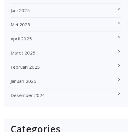
Juni 2025
Mei 2025
April 2025
Maret 2025
Februari 2025
Januari 2025
Desember 2024
Categories