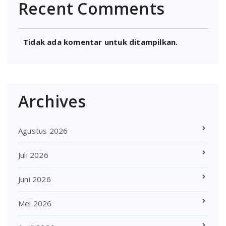
Recent Comments
Tidak ada komentar untuk ditampilkan.
Archives
Agustus 2026
Juli 2026
Juni 2026
Mei 2026