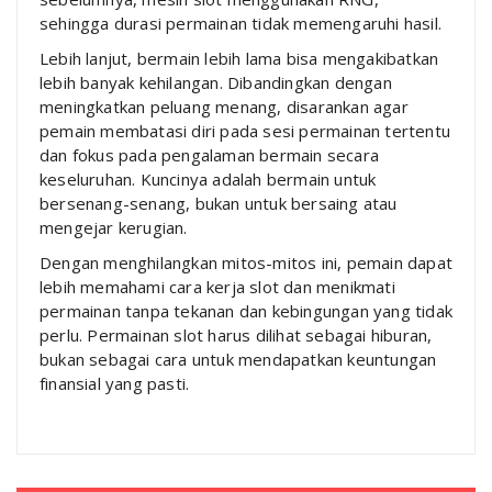
sehingga durasi permainan tidak memengaruhi hasil.
Lebih lanjut, bermain lebih lama bisa mengakibatkan
lebih banyak kehilangan. Dibandingkan dengan
meningkatkan peluang menang, disarankan agar
pemain membatasi diri pada sesi permainan tertentu
dan fokus pada pengalaman bermain secara
keseluruhan. Kuncinya adalah bermain untuk
bersenang-senang, bukan untuk bersaing atau
mengejar kerugian.
Dengan menghilangkan mitos-mitos ini, pemain dapat
lebih memahami cara kerja slot dan menikmati
permainan tanpa tekanan dan kebingungan yang tidak
perlu. Permainan slot harus dilihat sebagai hiburan,
bukan sebagai cara untuk mendapatkan keuntungan
finansial yang pasti.