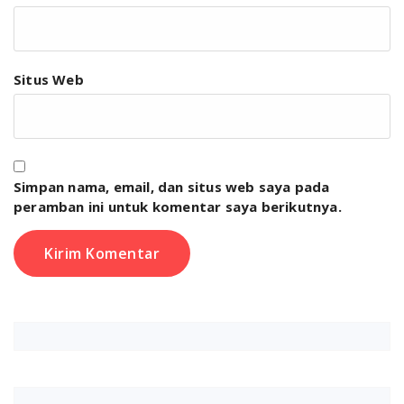
Situs Web
Simpan nama, email, dan situs web saya pada
peramban ini untuk komentar saya berikutnya.