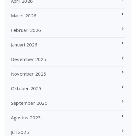
April 2026
Maret 2026
Februari 2026
Januari 2026
Desember 2025
November 2025
Oktober 2025
September 2025
Agustus 2025
Juli 2025