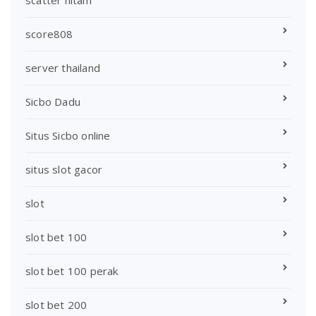
score808
server thailand
Sicbo Dadu
Situs Sicbo online
situs slot gacor
slot
slot bet 100
slot bet 100 perak
slot bet 200