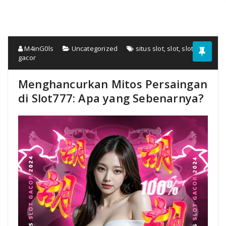
M4inG0ls
Uncategorized
situs slot
,
slot
,
slot
gacor
Menghancurkan Mitos Persaingan
di Slot777: Apa yang Sebenarnya?