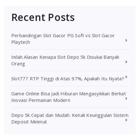
Recent Posts
Perbandingan Slot Gacor PG Soft vs Slot Gacor
Playtech
Inilah Alasan Kenapa Slot Depo 5k Disukai Banyak
Orang
Slot777 RTP Tinggi di Atas 97%, Apakah Itu Nyata?
Game Online Bisa Jadi Hiburan Mengasyikkan Berkat
Inovasi Permainan Modern
Depo 5k Cepat dan Mudah: Kenali Keunggulan Sistem
Deposit Minimal