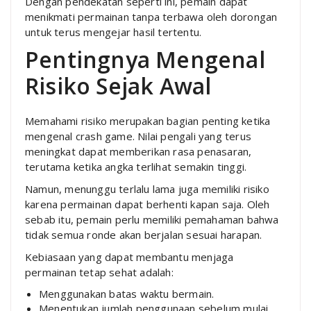
Dengan pendekatan seperti ini, pemain dapat
menikmati permainan tanpa terbawa oleh dorongan
untuk terus mengejar hasil tertentu.
Pentingnya Mengenal
Risiko Sejak Awal
Memahami risiko merupakan bagian penting ketika
mengenal crash game. Nilai pengali yang terus
meningkat dapat memberikan rasa penasaran,
terutama ketika angka terlihat semakin tinggi.
Namun, menunggu terlalu lama juga memiliki risiko
karena permainan dapat berhenti kapan saja. Oleh
sebab itu, pemain perlu memiliki pemahaman bahwa
tidak semua ronde akan berjalan sesuai harapan.
Kebiasaan yang dapat membantu menjaga
permainan tetap sehat adalah:
Menggunakan batas waktu bermain.
Menentukan jumlah penggunaan sebelum mulai.