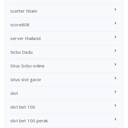
scatter hitam
score808
server thailand
Sicbo Dadu
Situs Sicbo online
situs slot gacor
slot
slot bet 100
slot bet 100 perak