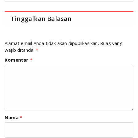
Tinggalkan Balasan
Alamat email Anda tidak akan dipublikasikan.
Ruas yang
wajib ditandai
*
Komentar
*
Nama
*