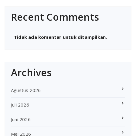
Recent Comments
Tidak ada komentar untuk ditampilkan.
Archives
Agustus 2026
Juli 2026
Juni 2026
Mei 2026