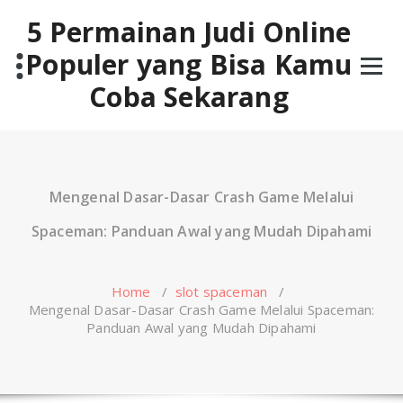
Skip
5 Permainan Judi Online
to
content
Populer yang Bisa Kamu
Coba Sekarang
Mengenal Dasar-Dasar Crash Game Melalui
Spaceman: Panduan Awal yang Mudah Dipahami
Home
/
slot spaceman
/
Mengenal Dasar-Dasar Crash Game Melalui Spaceman:
Panduan Awal yang Mudah Dipahami