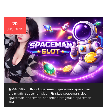
20
Jun, 2026
M4inG0ls
slot spaceman
,
spaceman
,
spaceman
pragmatic
,
spaceman slot
situs spaceman
,
slot
spaceman
,
spaceman
,
spaceman pragmatic
,
spaceman
slot