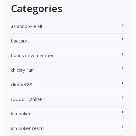
Categories
asianbookie all
baccarat
bonus new member
chickry run
clickbet88
IBCBET Online
idn poker
idn poker resmi