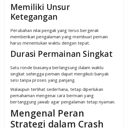
Memiliki Unsur
Ketegangan
Perubahan nilai pengali yang terus bergerak
memberikan pengalaman yang membuat pemain
harus menentukan waktu dengan tepat.
Durasi Permainan Singkat
Satu ronde biasanya berlangsung dalam waktu
singkat sehingga pemain dapat mengikuti banyak
sesi tanpa proses yang panjang.
Walaupun terlihat sederhana, tetap diperlukan
pemahaman mengenai cara bermain yang
bertanggung jawab agar pengalaman tetap nyaman.
Mengenal Peran
Strategi dalam Crash