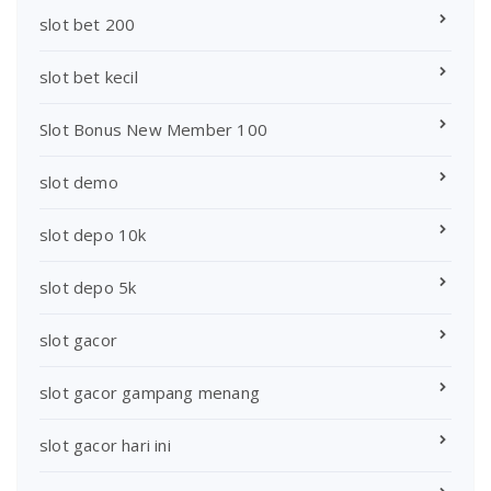
slot bet 200
slot bet kecil
Slot Bonus New Member 100
slot demo
slot depo 10k
slot depo 5k
slot gacor
slot gacor gampang menang
slot gacor hari ini