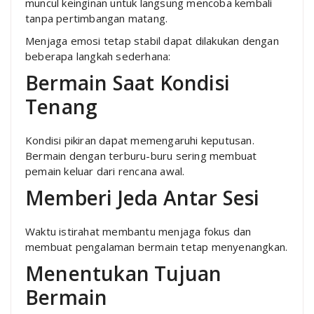
muncul keinginan untuk langsung mencoba kembali
tanpa pertimbangan matang.
Menjaga emosi tetap stabil dapat dilakukan dengan
beberapa langkah sederhana:
Bermain Saat Kondisi
Tenang
Kondisi pikiran dapat memengaruhi keputusan.
Bermain dengan terburu-buru sering membuat
pemain keluar dari rencana awal.
Memberi Jeda Antar Sesi
Waktu istirahat membantu menjaga fokus dan
membuat pengalaman bermain tetap menyenangkan.
Menentukan Tujuan
Bermain