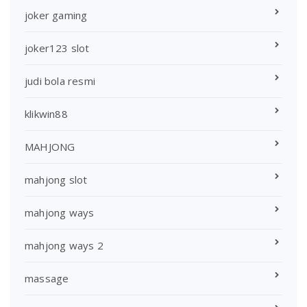
joker gaming
joker123 slot
judi bola resmi
klikwin88
MAHJONG
mahjong slot
mahjong ways
mahjong ways 2
massage