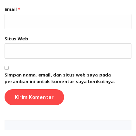
Email
*
Situs Web
Simpan nama, email, dan situs web saya pada
peramban ini untuk komentar saya berikutnya.