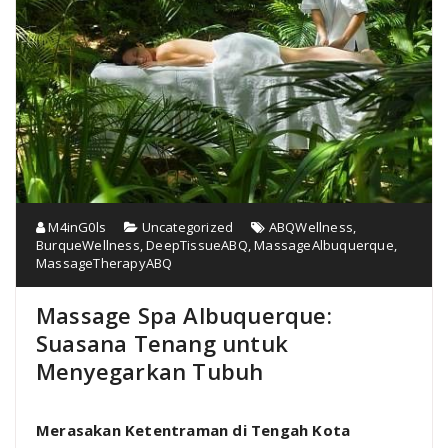
M4inG0ls
Uncategorized
ABQWellness
,
BurqueWellness
,
DeepTissueABQ
,
MassageAlbuquerque
,
MassageTherapyABQ
Massage Spa Albuquerque:
Suasana Tenang untuk
Menyegarkan Tubuh
Merasakan Ketentraman di Tengah Kota