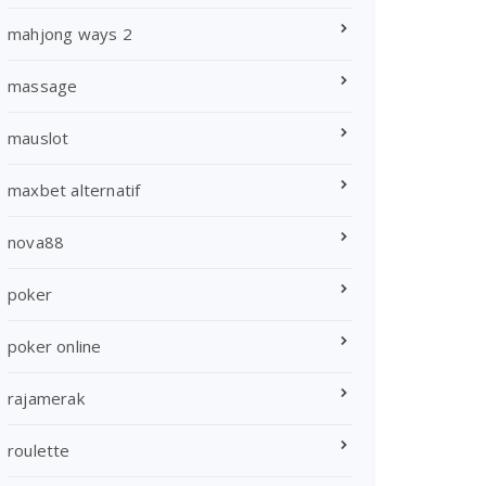
mahjong ways 2
massage
mauslot
maxbet alternatif
nova88
poker
poker online
rajamerak
roulette