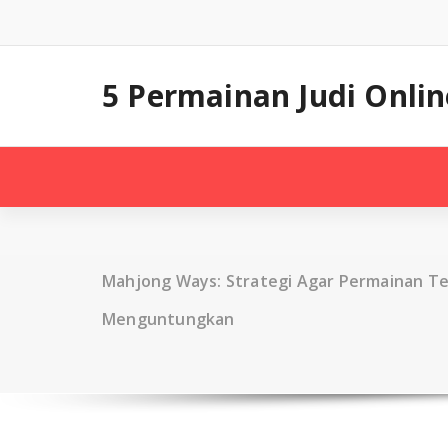
Skip
to
content
5 Permainan Judi Onli
Mahjong Ways: Strategi Agar Permainan Te
Menguntungkan