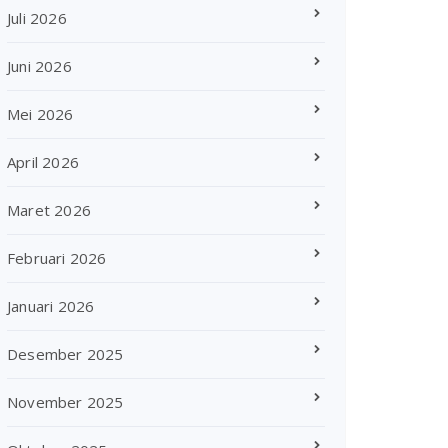
Juli 2026
Juni 2026
Mei 2026
April 2026
Maret 2026
Februari 2026
Januari 2026
Desember 2025
November 2025