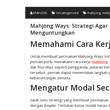
M4inG0ls
Uncategorized
mahjong
,
mahj
Mahjong Ways: Strategi Agar
Menguntungkan
Memahami Cara Ker
Untuk membuat permainan Mahjong Ways tetap
pemain perlu memahami cara kerja
mahjong
d
dan fitur khas seperti pengganda, putaran be
tersebut, pemain dapat menentukan langkah y
keberuntungan semata.
Mengatur Modal Seca
Salah satu strategi yang membuat permainan
dengan disiplin. Tentukan batas modal haria