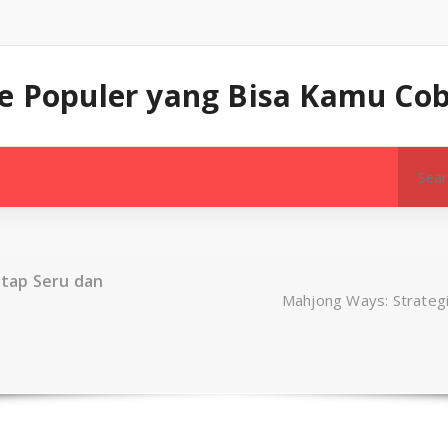
ne Populer yang Bisa Kamu Co
Search
for:
tap Seru dan
Mahjong Ways: Strateg