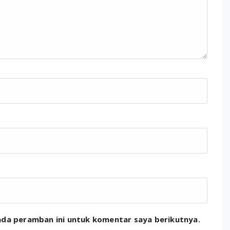
ada peramban ini untuk komentar saya berikutnya.