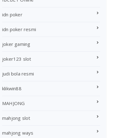
idn poker
idn poker resmi
joker gaming
joker123 slot
judi bola resmi
klikwin88
MAHJONG
mahjong slot
mahjong ways