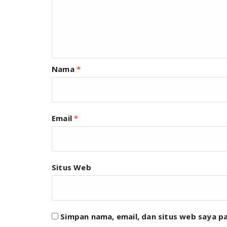
Nama
*
Email
*
Situs Web
Simpan nama, email, dan situs web saya p