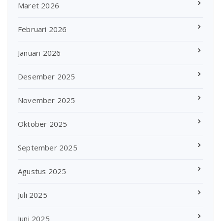
Maret 2026
Februari 2026
Januari 2026
Desember 2025
November 2025
Oktober 2025
September 2025
Agustus 2025
Juli 2025
Juni 2025