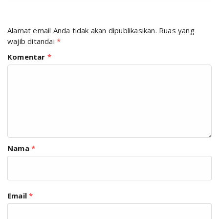
Alamat email Anda tidak akan dipublikasikan.
Ruas yang
wajib ditandai
*
Komentar
*
Nama
*
Email
*