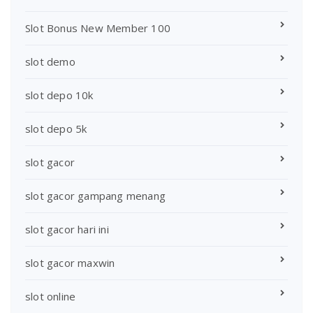
Slot Bonus New Member 100
slot demo
slot depo 10k
slot depo 5k
slot gacor
slot gacor gampang menang
slot gacor hari ini
slot gacor maxwin
slot online