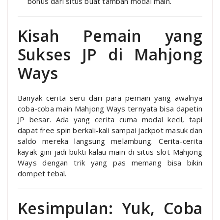
bonus dari situs buat tambah modal main.
Kisah Pemain yang
Sukses JP di Mahjong
Ways
Banyak cerita seru dari para pemain yang awalnya
coba-coba main Mahjong Ways ternyata bisa dapetin
JP besar. Ada yang cerita cuma modal kecil, tapi
dapat free spin berkali-kali sampai jackpot masuk dan
saldo mereka langsung melambung. Cerita-cerita
kayak gini jadi bukti kalau main di situs slot Mahjong
Ways dengan trik yang pas memang bisa bikin
dompet tebal.
Kesimpulan: Yuk, Coba