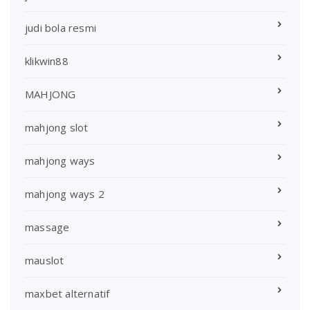
judi bola resmi
klikwin88
MAHJONG
mahjong slot
mahjong ways
mahjong ways 2
massage
mauslot
maxbet alternatif