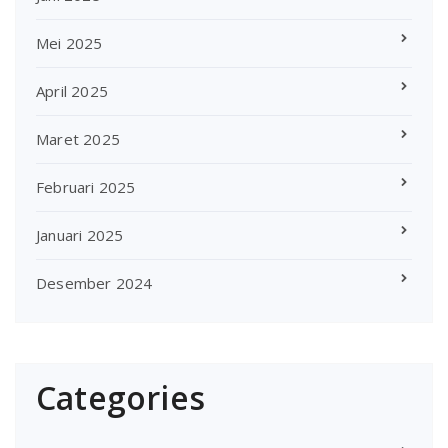
Mei 2025
April 2025
Maret 2025
Februari 2025
Januari 2025
Desember 2024
Categories