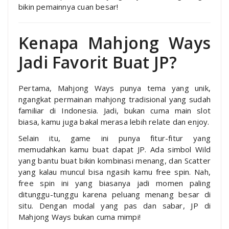
bikin pemainnya cuan besar!
Kenapa Mahjong Ways
Jadi Favorit Buat JP?
Pertama, Mahjong Ways punya tema yang unik,
ngangkat permainan mahjong tradisional yang sudah
familiar di Indonesia. Jadi, bukan cuma main slot
biasa, kamu juga bakal merasa lebih relate dan enjoy.
Selain itu, game ini punya fitur-fitur yang
memudahkan kamu buat dapat JP. Ada simbol Wild
yang bantu buat bikin kombinasi menang, dan Scatter
yang kalau muncul bisa ngasih kamu free spin. Nah,
free spin ini yang biasanya jadi momen paling
ditunggu-tunggu karena peluang menang besar di
situ. Dengan modal yang pas dan sabar, JP di
Mahjong Ways bukan cuma mimpi!