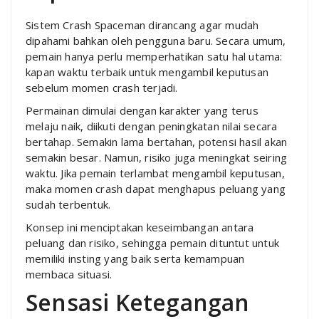
Sistem Crash Spaceman dirancang agar mudah
dipahami bahkan oleh pengguna baru. Secara umum,
pemain hanya perlu memperhatikan satu hal utama:
kapan waktu terbaik untuk mengambil keputusan
sebelum momen crash terjadi.
Permainan dimulai dengan karakter yang terus
melaju naik, diikuti dengan peningkatan nilai secara
bertahap. Semakin lama bertahan, potensi hasil akan
semakin besar. Namun, risiko juga meningkat seiring
waktu. Jika pemain terlambat mengambil keputusan,
maka momen crash dapat menghapus peluang yang
sudah terbentuk.
Konsep ini menciptakan keseimbangan antara
peluang dan risiko, sehingga pemain dituntut untuk
memiliki insting yang baik serta kemampuan
membaca situasi.
Sensasi Ketegangan