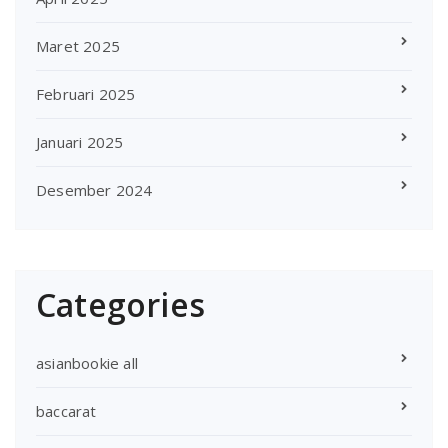
Maret 2025
Februari 2025
Januari 2025
Desember 2024
Categories
asianbookie all
baccarat