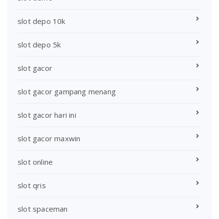
slot depo 10k
slot depo 5k
slot gacor
slot gacor gampang menang
slot gacor hari ini
slot gacor maxwin
slot online
slot qris
slot spaceman