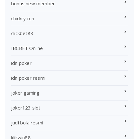
bonus new member
chickry run
clickbet88
IBCBET Online
idn poker
idn poker resmi
joker gaming
joker123 slot
judi bola resmi
klikwin88