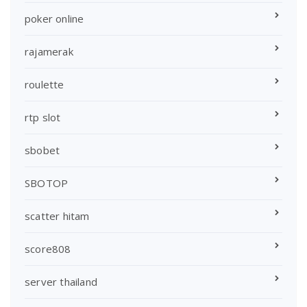
poker online
rajamerak
roulette
rtp slot
sbobet
SBOTOP
scatter hitam
score808
server thailand