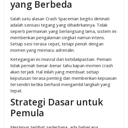
yang Berbeda
Salah satu alasan Crash Spaceman begitu diminati
adalah sensasi tegang yang dihadirkannya. Tidak
seperti permainan yang berlangsung lama, sistem ini
memberikan pengalaman singkat namun intens.
Setiap sesi terasa cepat, tetapi penuh dengan
momen yang memacu adrenalin.
Ketegangan ini muncul dari ketidakpastian. Pemain
tidak pernah benar-benar tahu kapan momen crash
akan terjadi. Hal inilah yang membuat setiap
keputusan terasa penting dan memberikan kepuasan
tersendiri ketika berhasil mengambil langkah yang
tepat.
Strategi Dasar untuk
Pemula
Meskipun terlihat sederhana, ada beberapa