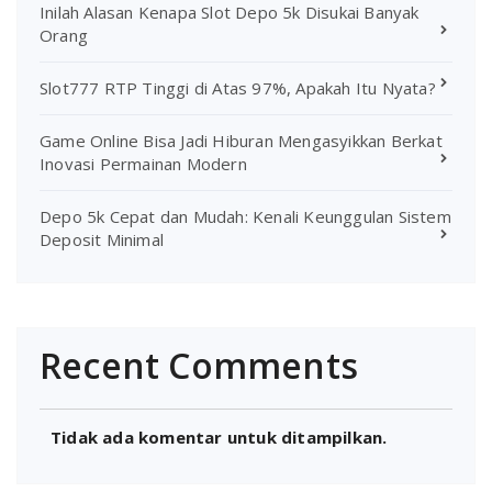
Inilah Alasan Kenapa Slot Depo 5k Disukai Banyak
Orang
Slot777 RTP Tinggi di Atas 97%, Apakah Itu Nyata?
Game Online Bisa Jadi Hiburan Mengasyikkan Berkat
Inovasi Permainan Modern
Depo 5k Cepat dan Mudah: Kenali Keunggulan Sistem
Deposit Minimal
Recent Comments
Tidak ada komentar untuk ditampilkan.