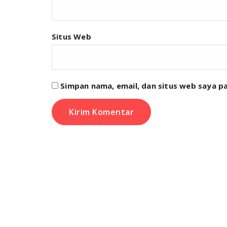
Situs Web
Simpan nama, email, dan situs web saya p