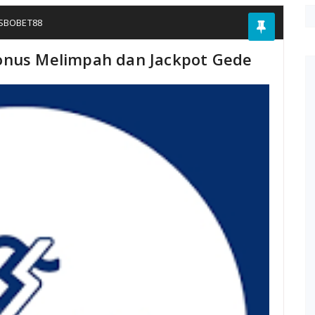
SBOBET88
onus Melimpah dan Jackpot Gede