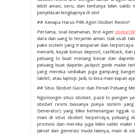
lebih aman, seru, dan tentunya bikin saldo 
penjelasan lengkapnya di sini!
## Kenapa Harus Pilih Agen Sbobet Resmi?
Pertama, soal keamanan, bro! Agen
sbobet8
data dan uang lo terjamin aman. Gak usah taku
pake sistem yang transparan dan terpercaya. 
menarik, kayak bonus deposit, cashback, dan 
peluang lo buat menang besar dan dapetin 
peluang buat dapetin jackpot gede makin terb
yang mereka sediakan juga gampang banget 
tablet, atau laptop. Jadi, lo bisa main kapan aj
## Situs Sbobet Gacor dan Penuh Peluang M
Ngomongin situs sbobet, pasti lo pengen yan
sbobet resmi biasanya punya sistem yang
Generator) yang bikin kemenangan nggak cu
main di situs sbobet terpercaya, peluang da
promosi dari mereka juga bikin saldo maki
Jaksel dan generasi muda lainnya, main di s