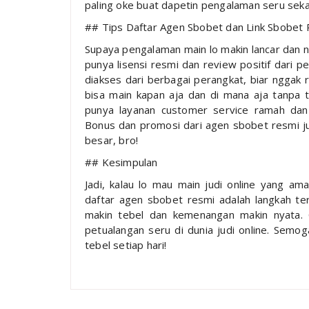
paling oke buat dapetin pengalaman seru sekal
## Tips Daftar Agen Sbobet dan Link Sbobet
Supaya pengalaman main lo makin lancar dan n
punya lisensi resmi dan review positif dari p
diakses dari berbagai perangkat, biar nggak r
bisa main kapan aja dan di mana aja tanpa ta
punya layanan customer service ramah dan r
Bonus dan promosi dari agen sbobet resmi ju
besar, bro!
## Kesimpulan
Jadi, kalau lo mau main judi online yang am
daftar agen sbobet resmi adalah langkah ter
makin tebel dan kemenangan makin nyata. C
petualangan seru di dunia judi online. Semo
tebel setiap hari!