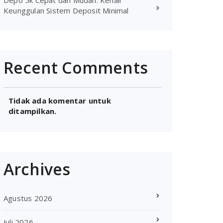
Depo 5k Cepat dan Mudah: Kenali
Keunggulan Sistem Deposit Minimal
Recent Comments
Tidak ada komentar untuk
ditampilkan.
Archives
Agustus 2026
Juli 2026