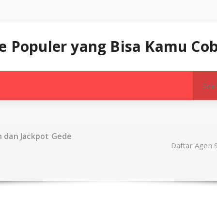
ne Populer yang Bisa Kamu Co
Search
for:
h dan Jackpot Gede
Daftar Agen 