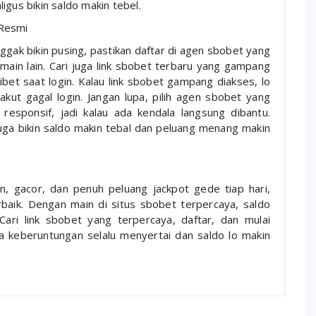
igus bikin saldo makin tebel.
 Resmi
ggak bikin pusing, pastikan daftar di agen sbobet yang
emain lain. Cari juga link sbobet terbaru yang gampang
ibet saat login. Kalau link sbobet gampang diakses, lo
kut gagal login. Jangan lupa, pilih agen sbobet yang
esponsif, jadi kalau ada kendala langsung dibantu.
ga bikin saldo makin tebal dan peluang menang makin
an, gacor, dan penuh peluang jackpot gede tiap hari,
baik. Dengan main di situs sbobet terpercaya, saldo
ari link sbobet yang terpercaya, daftar, dan mulai
ga keberuntungan selalu menyertai dan saldo lo makin