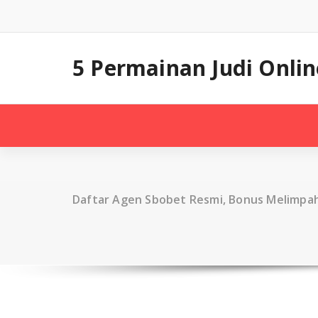
Skip
to
content
5 Permainan Judi Onli
Daftar Agen Sbobet Resmi, Bonus Melimpa