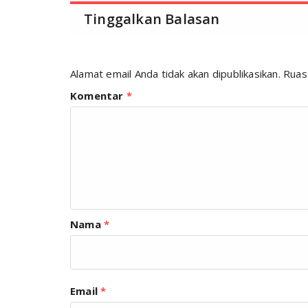
Tinggalkan Balasan
Alamat email Anda tidak akan dipublikasikan.
Ruas
Komentar
*
Nama
*
Email
*